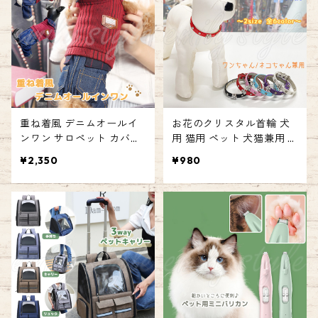
リーハンド 係留 エミリー
ースタイル emilystyle
スタイル emilystyle
重ね着風 デニムオールイ
お花のクリスタル首輪 犬
ンワン サロペット カバー
用 猫用 ペット 犬猫兼用 ス
オール つなぎ ペット ウェ
トーン クリスタル お花 首
¥2,350
¥980
ア 犬 ドッグ 服 袖あり オ
輪 ラインストーン ビジュ
ールインワン ズボン デニ
ー フェイクレザー レザー
ム チェックシャツ 女の子
調 PUレザー 宝石 ドッグ
男の子 エミリースタイル
キャット エミリースタイ
emilystyle
ル emilystyle