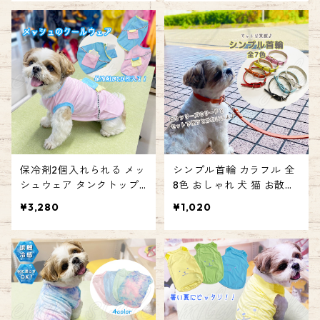
ズ調節可 お散歩 お出かけ
ア 服 クールウェア 暑さ対
リーダーウォーク エミリ
策 ひんやりウェア 夏 速乾
ースタイル emilystyle
通気性 暑さ対策グッズ 熱
中症対策 お散歩 お出かけ
かわいい エミリースタイ
ル emilystyle
保冷剤2個入れられる メッ
シンプル首輪 カラフル 全
シュウェア タンクトップ
8色 おしゃれ 犬 猫 お散歩
保冷剤付き ペットウェア
合皮 レザー風 マット 無地
¥3,280
¥1,020
ひんやり クール メッシュ
ペット 女の子 男の子 スタ
夏 涼しい お散歩 お出かけ
ンダード首輪 単色 お出か
熱中症対策 犬服 ウェア 男
け リード エミリースタイ
の子 女の子 エミリースタ
ル emilystyle
イル emilystyle