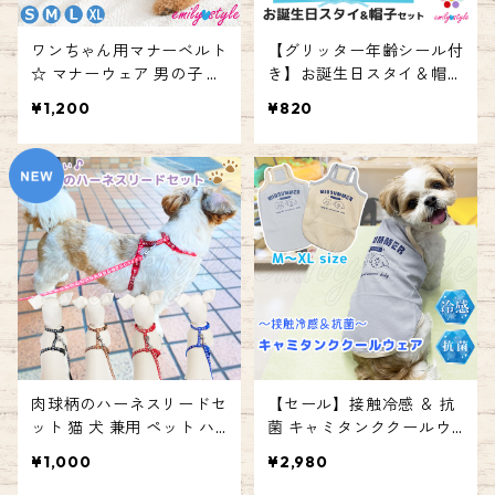
ワンちゃん用マナーベルト
【グリッター年齢シール付
☆ マナーウェア 男の子 ス
き】お誕生日スタイ＆帽子
トレッチ マナーパッド マ
バースデイスタイ ハッピ
¥1,200
¥820
ナーバンド マーキング防
ーバースデー 記念日 年齢
止対策 しつけ トイレ失敗
お祝い 記念写真 衣装 犬 猫
介護用 ペット emilystyle
ペット 撮影 グッズ 前かけ
よだれかけ 帽子付き ゴム
紐 エミリースタイル emily
style
肉球柄のハーネスリードセ
【セール】接触冷感 ＆ 抗
ット 猫 犬 兼用 ペット ハ
菌 キャミタンククールウ
ーネス リード 胴輪 ハーネ
ェア 涼感 クール ドッグウ
¥1,000
¥2,980
スリードセット 肉球 サイ
ェア ペット ドッグ 犬 ウェ