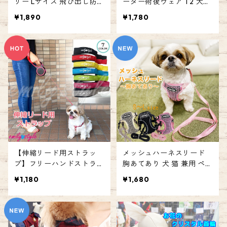
リー Lサイズ 飛び出し防
ーダー術後ウェア T2 犬猫
止 軽量 長さ調整可能 だっ
兼用 術後服 術後着 介護ウ
¥1,890
¥1,780
こひも おんぶ スリング キ
ェア 介護服 ウェア ペット
ャリーバッグ 犬 ペット ド
犬 猫 傷口保護 避妊 去勢
ッグ キャット リュック 犬
皮膚病 四脚 簡単着脱 傷舐
お出かけ お散歩 エミリー
め防止 エミリースタイル
スタイル emilystyle
emilystyle
【伸縮リード用ストラッ
メッシュハーネスリード
プ】フリーハンドストラッ
胸あてあり 犬 猫 兼用 ペッ
プ すっぽ抜け防止 サイズ
ト ハーネスリードセット
¥1,180
¥1,680
調節可能 柔らか 痛くなり
胸当て 胴輪 ハーネス リー
にくい 痛くない やわらか
ド メッシュ お散歩 お出か
落下防止 伸縮リード用 散
け リーダーウォーク ハー
歩 犬 犬用 両手が使える フ
ネスリードセット エミリ