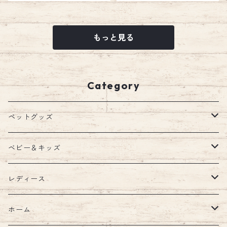
ンドル ロング 長さ調節可
かけ リーダーウォーク エ
お散歩 お出かけ リーダー
ミリースタイル emilystyle
ウォーク エミリースタイ
ル emilystyle
もっと見る
Category
ペットグッズ
ウェア
ベビー＆キッズ
ウェア
首輪
キッズルーム
レディース
ハーネス・リード
ブランケット
バッグ
ホーム