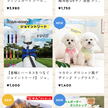
ラッシュガード クール ア
触冷感 UVケア 涼感 メッ
ウトドア 紫外線対策 犬服
シュ クール ドッグウェア
¥3,980
¥1,750
犬 ペット用品 夏 小型犬 ひ
ペット ドッグ 犬 ウェア 服
んやり 涼しい サラサラ ス
クールウェア 暑さ対策 ひ
トレッチ 着やすい お散歩
んやりウェア 夏 速乾 通気
汚れ防止 ケガ防止 お出か
性 暑さ対策グッズ 熱中症
け ウェア 男の子 女の子 エ
対策 毛抜け防止 お散歩 お
ミリースタイル emilystyle
出かけ かわいい エミリー
スタイル emilystyle
【首輪とハーネスをつなぐ
マカロン ポロシャツ風デ
ジョイントリード】 ジョ
ザイン♪ ドッグウエア タ
イント フック すっぽ抜け
ンクトップ 犬服 犬 ペット
¥1,000
¥1,400
防止 外れ防止 便利 ダブル
用品 ストレッチ お散歩 お
リード 二重リード 事故防
出かけ 犬服 男の子 女の子
止 小型犬 中型犬 大型犬 エ
エミリースタイル emilyst
ミリースタイル emilystyle
yle