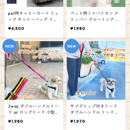
pet用キャリーカート リュ
ペット用ミニバリカン ク
ック キャリーバッグ リュ
リッパー グルーミング ト
ックキャリー ペットキャ
リミング ヘアクリッパー
¥6,500
¥1,980
リー キャスター付き 犬 猫
低騒音 電動バリカン ミニ
ペット 防災 防災グッズ 避
サイズ 耳 目のまわり おし
難 避難所 お出かけ お散歩
りまわり 肉球 充電式 犬用
犬猫兼用 カート 折りたた
猫用 バリカン クリッパー
み 3way バッグ 動物 エミ
エミリースタイル emilyst
リースタイル emilystyle 1
yle
20
2way ダブルハンドルリー
サブグリップ付きリード
ド or ロングリード 小型犬
ダブルハンドル リード 小
中型犬 大型犬 犬 ペット 引
型犬 中型犬 大型犬 引っ張
¥1,980
¥1,970
っ張り癖 リード ダブルハ
り癖 犬 ペット お散歩 お出