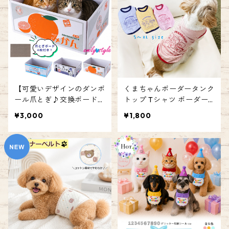
【可愛いデザインのダンボ
くまちゃんボーダータンク
ール爪とぎ♪交換ボード4
トップ Tシャツ ボーダー
枚セット】猫爪とぎ ネコ
ペットウェア 犬 服 くま ペ
¥3,000
¥1,800
ダンボール ネコハウス 爪
ット 袖なし 薄手 インナー
みがき お昼寝 耐久性 エミ
カジュアル かわいい 女の
リースタイル emilystyle
子 男の子 オールシーズン
エミリースタイル emilyst
yle