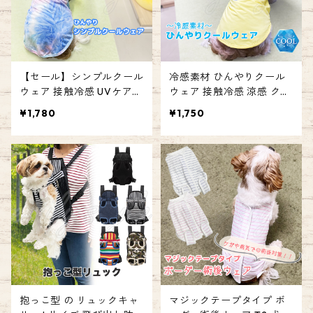
【セール】シンプルクール
冷感素材 ひんやりクール
ウェア 接触冷感 UVケア
ウェア 接触冷感 涼感 クー
涼感 クール ドッグウェア
ル ドッグウェア ペット ド
¥1,780
¥1,750
ペット ドッグ 犬 ウェア 服
ッグ 犬 ウェア 服 クールウ
クールウェア 暑さ対策 ひ
ェア 暑さ対策 ひんやりウ
んやりウェア 夏 速乾 通気
ェア 夏 速乾 通気性 ポップ
性 暑さ対策グッズ 熱中症
カラー 暑さ対策グッズ 熱
対策 毛抜け防止 お散歩 お
中症対策 お散歩 お出かけ
出かけ かわいい エミリー
かわいい エミリースタイ
スタイル emilystyle
ル emilystyle
抱っこ型 の リュックキャ
マジックテープタイプ ボ