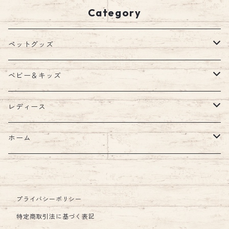
おしゃれ お散歩 簡単装着
Category
エミリースタイル emilyst
yle
ペットグッズ
ウェア
ベビー＆キッズ
ウェア
首輪
キッズルーム
レディース
ハーネス・リード
ブランケット
バッグ
ホーム
ハーネスリードセット
ショルダー
ウォーターボトル
汗取りパッド・ガーゼ
財布
キッチン
ハーネス
食器・フードボウル
お食事エプロン・ビブ・スタイ
アクセサリー
インテリア
プライバシーポリシー
特定商取引法に基づく表記
リード