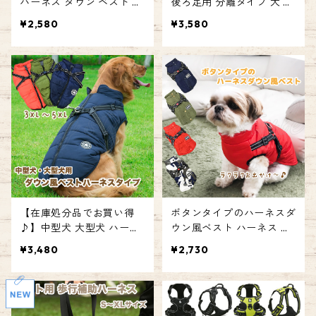
ハーネス ダウン ベスト ア
後ろ足用 分離タイプ 犬 ペ
ウター 水玉 ファスナー ジ
ット ハーネス 介護ハーネ
¥2,580
¥3,580
ップアップ フード付き 中
ス ドッグリフトハーネス
綿 紺 ネイビー ピンク ドッ
介護 リハビリ 老犬 高齢 病
グウェア ペット ドッグ 犬
気 ケガ サポート ペットケ
服 お散歩 お出かけ 防寒 あ
ア用品 手術 シニア 散歩 ケ
たたかい 小型犬 中型犬 エ
ア用品 補助 グル活 認知症
ミリースタイル emilystyle
エミリースタイル emilyst
yle
【在庫処分品でお買い得
ボタンタイプのハーネスダ
♪】中型犬 大型犬 ハーネ
ウン風ベスト ハーネス ダ
スタイプダウン風ベスト
ウン ベスト アウター ドッ
¥3,480
¥2,730
ハーネス ダウン ベスト ア
グウェア ペット ドッグ 胴
ウター ドッグウェア ペッ
輪 犬 服 お散歩 お出かけ
ト ドッグ 犬 服 お散歩 お
防寒 あたたかい 小型犬 中
出かけ 防寒 あたたかい エ
型犬 エミリーノ emilystyl