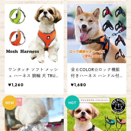
服 お散歩 お出かけ 防寒 あ
型 中型 大型 お散歩 かっこ
たたかい 小型犬 中型犬 エ
いい 安全 ハーネス emilys
ミリースタイル emilystyle
tyle エミリースタイル
ワンタッチ ソフト メッシ
全６COLOR☆ロック機能
ュ ハーネス 胴輪 犬 TRUEL
付きハーネス ハンドル付
OVE お散歩 簡単装着 ソフ
き シンプル かっこいい お
¥1,260
¥1,680
トパッド 快適 ペット 愛犬
散歩 胴輪 リーダーウォー
ドッグ エミリースタイル
ク 犬 ペット 装着簡単 女の
emilystyle
子 男の子 エミリースタイ
ル emilystyle