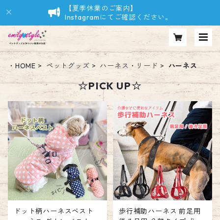
【夏季休業のご案内】
Instagramにてご確認ください。
・HOME
ペットグッズ
ハーネス・リード
ハーネス
☆PICK UP☆
ドット柄ハーネスベスト
歩行補助ハーネス 前足用