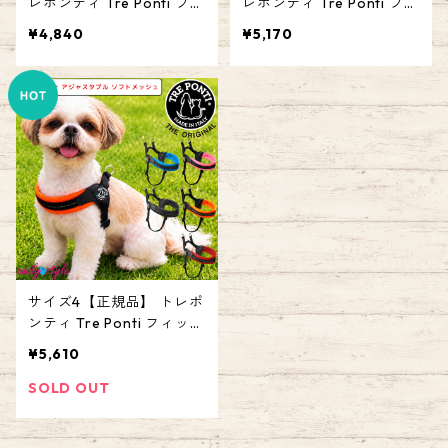
レポンティ Tre Ponti フィ
レポンティ Tre Ponti フィ
ッビア アジャスタブル ソ
ッビア アジャスタブル ソ
¥4,840
¥5,170
フトメッシュ Fibbia adjus
フトメッシュ Fibbia adjus
table type SOFT MESH ハ
table type SOFT MESH ハ
ーネス イタリアンブラン
ーネス イタリアンブラン
ド イタリア製 犬 人気 かわ
ド イタリア製 犬 人気 かわ
いい おしゃれ お散歩 簡単
いい おしゃれ お散歩 簡単
装着 エミリースタイル em
装着 エミリースタイル em
ilystyle
ilystyle
サイズ4【正規品】 トレポ
ンティ Tre Ponti フィッビ
ア アジャスタブル ソフト
¥5,610
メッシュ Fibbia adjustabl
e type SOFT MESH ハーネ
SOLD OUT
ス イタリアンブランド イ
タリア製 犬 人気 かわいい