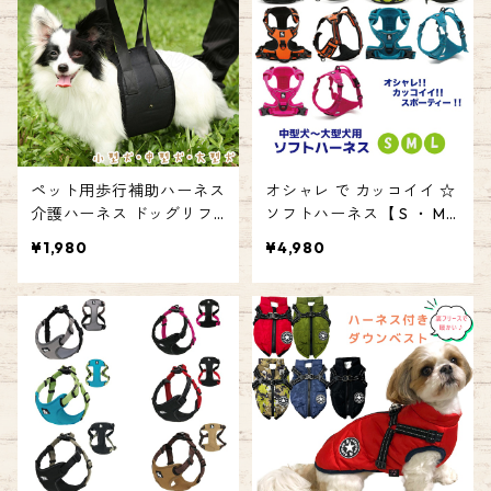
ミリースタイル emilystyle
e
ペット用歩行補助ハーネス
オシャレ で カッコイイ ☆
介護ハーネス ドッグリフ
ソフトハーネス【 S ・ M
トハーネス 胴体用 介護 リ
・ L 】 小型犬 中型犬 大型
¥1,980
¥4,980
ハビリ 散歩 サポート けが
犬 胴輪 お散歩 犬用 TRUEL
老犬 シニア 高齢 手術 ペッ
OVE 反射 しつけ ハンドル
ト ケア用品 犬 小型犬 中型
付 ハーネス ソフトパッド
犬 大型犬 エミリースタイ
お散歩 お出かけ エミリー
ル エミリースタイル emily
スタイル emilystyle
style