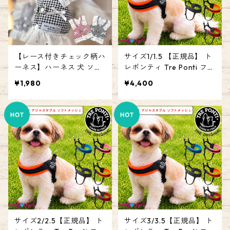
【レース付きチェック柄ハ
サイズ1/1.5 【正規品】 ト
ーネス】ハーネス 犬 ソフ
レポンティ Tre Ponti フィ
ト メッシュ パピー 高齢犬
ッビア アジャスタブル ソ
¥1,980
¥4,400
かわいい おしゃれ お散歩
フトメッシュ Fibbia adjus
女の子 簡単装着 ドッグ エ
table type SOFT MESH ハ
ミリースタイル emilystyle
ーネス イタリアンブラン
ド イタリア製 犬 人気 かわ
いい おしゃれ お散歩 簡単
装着 エミリースタイル em
ilystyle
サイズ2/2.5【正規品】 ト
サイズ3/3.5【正規品】 ト