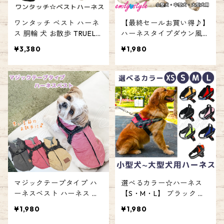
ワンタッチ ベスト ハーネ
【最終セールお買い得♪】
ス 胴輪 犬 お散歩 TRUELO
ハーネスタイプダウン風ベ
VE 3M反射 ペット 柔らか
スト ハーネス ダウン ベス
¥3,380
¥1,980
素材 ナイロン製 小型犬 中
ト アウター ドッグウェア
型犬 大型犬 ベストハーネ
ペット ドッグ 犬 服 お散歩
ス 送料無料 エミリースタ
お出かけ 防寒 あたたかい
イル emilystyle
小型犬 中型犬 エミリース
タイル emilystyle
マジックテープタイプ ハ
選べるカラー☆ハーネス
ーネスベスト ハーネス ダ
【S・M・L】 ブラック レ
ウン ベスト アウター ドッ
ッド オレンジ ブルー ネオ
¥1,980
¥1,980
グウェア ペット ドッグ 犬
ングリーン ピンク 胴輪 小