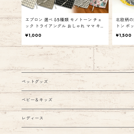
エプロン 選べる5種類 モノトーン チェ
北欧柄の
ック トライアングル おしゃれ ママ キッ
トン ポ
ズ 調理 北欧 シンプル 親子 お揃い emily
タンドマ
¥1,000
¥1,500
style エミリースタイル
キッチン
鍋敷き エ
ペットグッズ
ウェア
ベビー＆キッズ
ウェア
首輪
キッズルーム
レディース