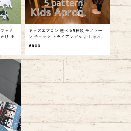
トフック
キッズエプロン 選べる5種類 モノトー
鍵かけ 小
ン チェック トライアングル おしゃれ キ
 いぬ ね
ッズ 調理 北欧柄 シンプルデザイン 親子
¥800
お揃い emilystyle エミリースタイル