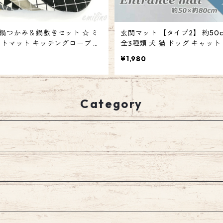
鍋つかみ＆鍋敷きセット ☆ ミ
玄関マット 【タイプ2】 約50c
ットマット キッチングローブ ス
全3種類 犬 猫 ドッグ キャット
ット ファブリック リネン 料理
バスマット アニマル フロアマ
¥1,980
 お菓子作り キッチン 鍋つかみ
レマット 室内 カワイイ おしゃ
ミリースタイル emilystyle
め 長方形 カーペット エミリ
emilystyle 80
Category