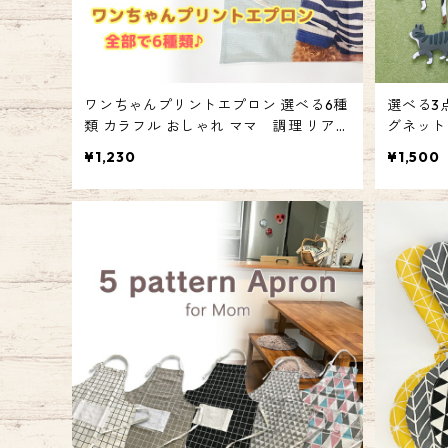
ワンちゃんプリントエプロン 選べる6種
選べる3
類 カラフル おしゃれ ママ 調理 リアル
グネット
犬 プリント キッチン シンプル ダルメシ
っぽ キ
¥1,230
¥1,500
アン トイプードル ジャックラッセルテ
貨 マグネ
リア ダックスフント ビーグル emilystyl
yle
e エミリースタイル