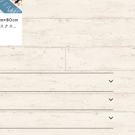
m×80cm
 スクエア
ット トイ
れ 滑り止
ースタイル