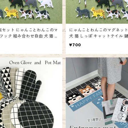
点セット にゃんことわんこのマ
にゃんことわんこのマグネッ
フック 組み合わせ自由 犬 猫 し
犬 猫 しっぽ キャットテイル 
ャットテイル 鍵かけ 小物掛け 雑
物掛け 雑貨 マグネット フック
¥700
ット フック いぬ ねこ emilyst
こ emilystyle