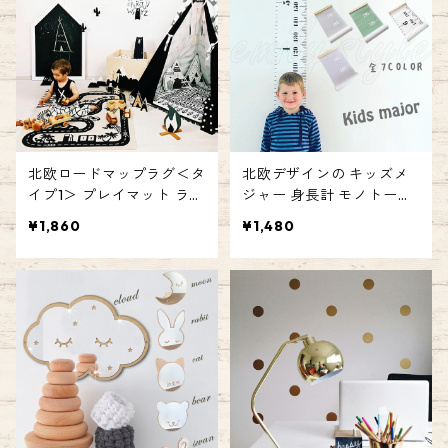
北欧ロードマップラグ＜タ
北欧デザインの キッズメ
イプ1＞ プレイマット ラグ
ジャー 身長計 モノトーン
北欧 ロード マップ 地図 敷
ウッド バースデーフォト
¥1,860
¥1,480
物 道路 サーキット ベビー
雑貨 子供 ベビー 撮影小物
キッズ ルーム ノルディッ
出産祝い ギフト メジャー
ク 角丸 エミリースタイル
プレゼント エミリースタ
emilystyle
イル emilystyle