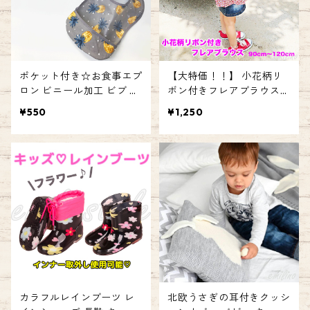
ポケット付き☆お食事エプ
【大特価！！】 小花柄リ
ロン ビニール加工 ビブ ス
ボン付きフレアブラウス
タイ よだれかけ ベビー 赤
シャーリングトップス 90
¥550
¥1,250
ちゃん 子ども プレゼント
100 110 120 キッズ ブラ
ギフト エミリースタイル
ウス トップス 花柄 女の子
emilystyle
ギフト プレゼント 子供服
キッズウェア ガール カワ
イイ パフスリーブ emilyst
yle エミリースタイル
カラフルレインブーツ レ
北欧うさぎの耳付きクッシ