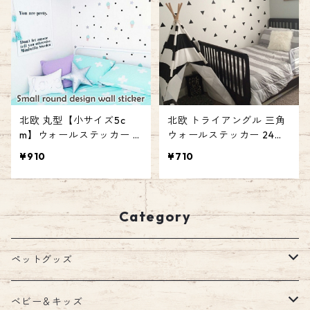
イル emilystyle
北欧 丸型【小サイズ5c
北欧 トライアングル 三角
m】ウォールステッカー 2
ウォールステッカー 24ピ
0ピース ドット サークル
ース シール DIY 壁紙 ベビ
¥910
¥710
シール DIY 壁紙 ベビー キ
ー キッズ ルーム デコ エミ
ッズ ルーム ブラック ゴー
リースタイル emilystyle
ルド シルバー エミリース
タイル emilystyle
Category
ペットグッズ
ウェア
ベビー＆キッズ