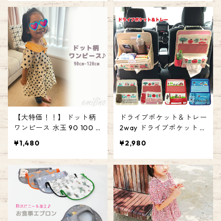
赤ちゃん 子ども プレゼン
ども 肩ひも ドット パイピ
ト ギフト エミリースタイ
ング プレゼント ギフト エ
ル emilystyle
ミリースタイル emilysty
le
【大特価！！】 ドット柄
ドライブポケット＆トレー
ワンピース 水玉 90 100 11
2way ドライブポケット ド
0 120 キッズ ベビー ワン
ライブシート ポケット シ
¥1,480
¥2,980
ピース ドット 女の子 ギフ
ートバックポケット お出
ト 襟 丸襟 プレゼント 子供
かけ 収納 トレイ 車のシー
服 ベビー服 キッズウェア
トバックポケット ドライ
ベビーウェア ガール カワ
ブ 後部座席 エミリースタ
イイ かわいい emilystyle
イル emilystyle 80
エミリースタイル