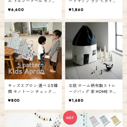
ル トルソードール モノト
ードマップ ラグ ＜タイプ
ーン マネキン 犬 ドッグ モ
3＞ 172×71 細長 プレイマ
¥6,600
¥1,860
デル 撮影 ペット用品撮影
ット 敷物 道路 サーキット
インテリア ぬいぐるみ
ベビー キッズ ルーム ノル
ディスプレイ 商品 人形 リ
ディック エミリースタイ
アル風 ワンダードッグ エ
ル emilystyle
ミリースタイル emilystyle
80B
キッズエプロン 選べる5種
北欧 ホーム柄布製ストレ
類 モノトーン チェック ト
ージバッグ 家 HOME ホー
ライアングル おしゃれ キ
ム ストレージ 収納 袋 ファ
¥800
¥1,680
ッズ 調理 北欧柄 シンプル
ブリック おもちゃ入れ お
デザイン 親子 お揃い emil
片付け ギフト プレゼント
ystyle エミリースタイル
エミリースタイル emilyst
yle