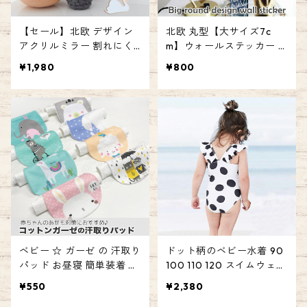
【セール】北欧 デザイン
北欧 丸型【大サイズ7c
アクリルミラー 割れにく
m】ウォールステッカー 1
い クラウド ラビット ムー
5ピース ドット サークル
¥1,980
¥800
ン キャット 鏡 ウォールミ
シール DIY 壁紙 ベビー キ
ラー 壁掛け ベビー キッズ
ッズ ルーム ブラック ゴー
ルーム 雑貨 うさぎ 猫 月
ルド シルバー エミリース
雲 軽い 軽量 アニマル ギフ
タイル emilystyle
ト プレゼント エミリース
タイル emilystyle
ベビー ☆ ガーゼ の 汗取り
ドット柄のベビー水着 90
パッド お昼寝 簡単装着 ひ
100 110 120 スイムウェア
っぱるだけ あせも対策 背
キッズ ガール 女の子 ワン
¥550
¥2,380
中 コットン ガーゼ汗取り
ピース 水着 ベビー 水玉 子