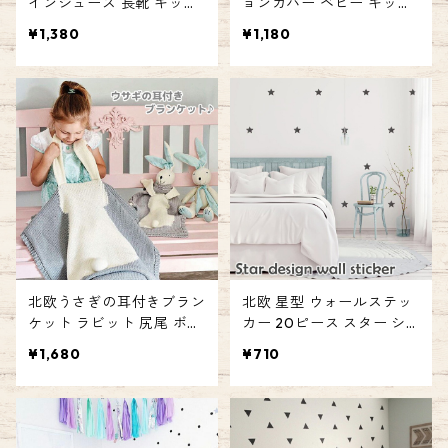
インシューズ 長靴 キッズ
ョンカバー ベビー キッズ
ブーツ インナー付 花柄 フ
ルーム グレー ウール ノル
¥1,380
¥1,180
ラワー 雨具 子供 女の子 男
ディック グレー ピンク エ
の子 エミリースタイル em
ミリースタイル emilystyle
ilystyle
北欧うさぎの耳付きブラン
北欧 星型 ウォールステッ
ケット ラビット 尻尾 ボン
カー 20ピース スター シ
ボン ベビー キッズ グレー
ール DIY 壁紙 ベビー キッ
¥1,680
¥710
ピンク プレゼント ギフト
ズ ルーム デコ エミリース
ブランケット 北欧 うさぎ
タイル emilystyle
ニット ひざ掛け おくるみ
ベビー毛布 エミリースタ