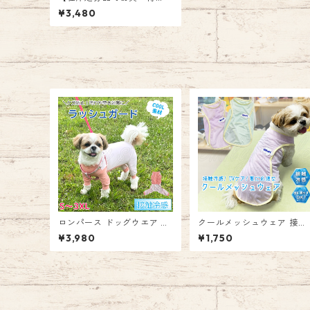
♪】中型犬 大型犬 ハーネス
¥3,480
タイプダウン風ベスト ハー
ネス ダウン ベスト アウター
ドッグウェア ペット ドッグ
犬 服 お散歩 お出かけ 防寒
あたたかい エミリースタイ
ル emilystyle
ロンパース ドッグウエア ラ
クールメッシュウェア 接触
ッシュガード クール アウト
冷感 UVケア 涼感 メッシュ
¥3,980
¥1,750
ドア 紫外線対策 犬服 犬 ペ
クール ドッグウェア ペット
ット用品 夏 小型犬 ひんやり
ドッグ 犬 ウェア 服 クール
涼しい サラサラ ストレッチ
ウェア 暑さ対策 ひんやりウ
着やすい お散歩 汚れ防止 ケ
ェア 夏 速乾 通気性 暑さ対
ガ防止 お出かけ ウェア 男の
策グッズ 熱中症対策 毛抜け
子 女の子 エミリースタイル
防止 お散歩 お出かけ かわ
emilystyle
い エミリースタイル emily