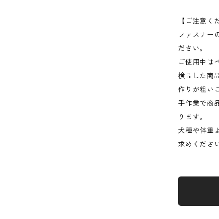
【ご注意く
ファスナー
ださい。
ご使用中は
検品した商
作りが粗い
手作業で商
ります。
犬種や体重
求めくださ