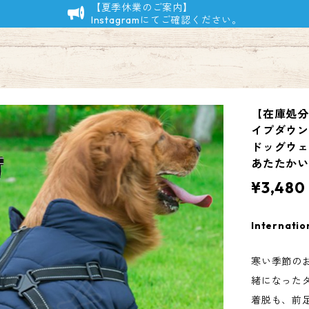
【夏季休業のご案内】
Instagramにてご確認ください。
【在庫処分
イプダウン
ドッグウェア
あたたかい 
¥3,480
Internatio
寒い季節の
緒になった
着脱も、前