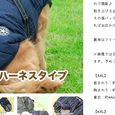
ので簡単♪
抱き上げる
その後バッ
ればお出か
裏地はフリ
※画像では
ます。予め
【3XL】
首まわり：約
胸まわり：約
着丈：約44
【4XL】