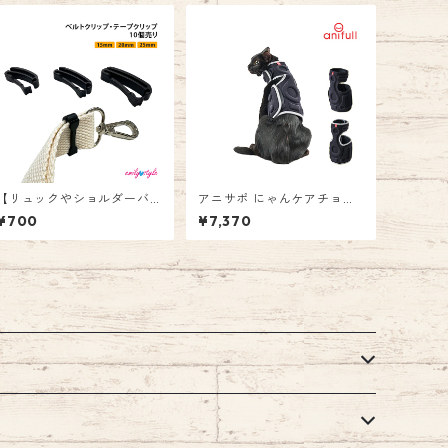
【リュックやショルダーバ
アニサポ にゃんケアチョッ
ッグのベルトがすっき
キ ブラック グレー 猫 爪切
¥700
¥7,370
り！】ベルトクリップ 15m
り ネコ つめ
m 20mm 25mm 10個売り
セット テープクリップ ブラ
ック ハンドメイド アウトド
ア用品 デイリー お散歩 運動
調節 キャンプ リュック ベル
ト バックパック エミリース
タイル emilystyle