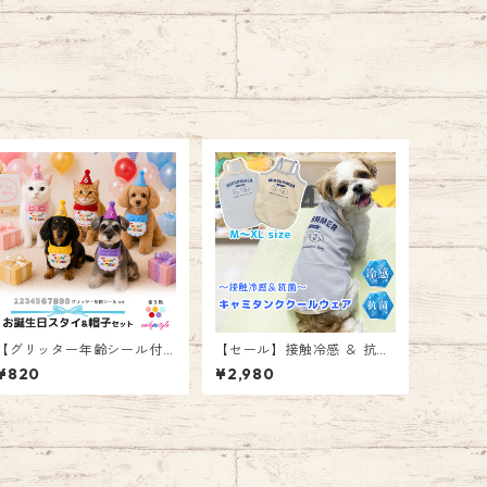
【グリッター年齢シール付
【セール】接触冷感 ＆ 抗菌
き】お誕生日スタイ＆帽子
キャミタンククールウェア
¥820
¥2,980
バースデイスタイ ハッピー
涼感 クール ドッグウェア ペ
バースデー 記念日 年齢 お祝
ット ドッグ 犬 ウェア 服 ク
い 記念写真 衣装 犬 猫 ペッ
ールウェア 暑さ対策 ひんや
ト 撮影 グッズ 前かけ よだ
りウェア 夏 速乾 通気性 暑
れかけ 帽子付き ゴム紐 エミ
さ対策グッズ 熱中症対策 お
リースタイル emilystyle
散歩 お出かけ かわいい エミ
リースタイル emilystyle