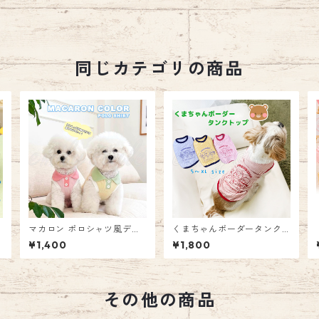
同じカテゴリの商品
マカロン ポロシャツ風デザ
くまちゃんボーダータンク
イン♪ ドッグウエア タンク
トップ Tシャツ ボーダー ペ
¥1,400
¥1,800
トップ 犬服 犬 ペット用品
ットウェア 犬 服 くま ペッ
ストレッチ お散歩 お出かけ
ト 袖なし 薄手 インナー カ
犬服 男の子 女の子 エミリー
ジュアル かわいい 女の子 男
スタイル emilystyle
の子 オールシーズン エミリ
ースタイル emilystyle
その他の商品
い
s