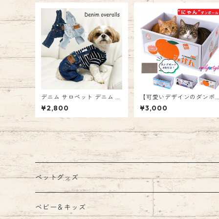
tyle
デニム サロペット デニム ジ
【可愛いデザインのダンボ
ーパン ズボン つなぎ オーバ
ール爪とぎ♪交換ボード4
¥2,800
¥3,000
ーオール カバーオール ペッ
セット】猫爪とぎ ネコ ダン
ト 犬 ドッグ 服 ウェア 重ね
ボール ネコハウス 爪みがき
着 女の子 男の子 パンツ エ
お昼寝 耐久性 エミリースタ
ミリースタイル emilystyle
イル emilystyle
ペットグッズ
ウェア
ベビー＆キッズ