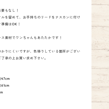
必要もなし！
クルを留めて、お手持ちのリードをナスカンに付け
け準備はOK！
ース素材でワンちゃんもあたたかです！
分かりにくいですが、色移りしている箇所がござい
ご了承の上お買い求め下さい。
47cm
61cm
cm