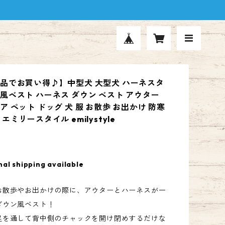
品でお買い得♪】中型犬 大型犬 ハーネスタ
風ベスト ハーネス ダウン ベスト アウター
 ペット ドッグ 犬 服 お散歩 お出かけ 防寒
エミリースタイル emilystyle
nal shipping available
お散歩やお出かけの際に、アウターとハーネスが一
ダウン風ベスト！
足を通して背中側のチャックを開け閉めするだけな