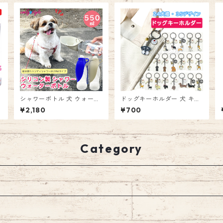
シャワーボトル 犬 ウォータ
ドッグキーホルダー 犬 キー
枚
ーボトル ハンディシャワー
ホルダー キーリング チャー
¥2,180
¥700
給水ボトル ペット ウォータ
ム お出かけ 鍵 アクセサリー
ー マナーボトル 猫 水飲み
トイプー ヨーキー フレブル
シリコン ペットボトル おし
ラブ シュナ emilystyle
っこ お散歩 携帯給水器 携帯
用水飲み 軽量 小型犬 中型犬
Category
大型犬 アウトドア エミリー
スタイル emilystyle