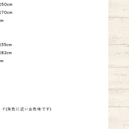
50cm
70cm
cm
55cm
82cm
cm
ド(朱色に近いお色味です)