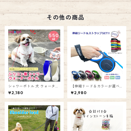
花 モチーフ レザー調 フェイク
ン 宝石 首輪 ペット 犬猫兼用
レザー 宝石 エミリースタイル
ドッグ キャット エミリースタ
emilystyle
イル emilystyle
その他の商品
シャワーボトル 犬 ウォーター
【伸縮リード＆カラーが選べ
ボトル ハンディシャワー 給水
るストラップセット】カラフ
¥2,180
¥2,980
ボトル ペット ウォーター マナ
ル 3m 5m 8m ロング リール
ーボトル 猫 水飲み シリコン
テープタイプ 巻き取り 伸びる
ペットボトル おしっこ お散歩
リード 頑丈 自動巻き取り 大型
携帯給水器 携帯用水飲み 軽量
犬 中型犬 小型犬 長い 長め お
小型犬 中型犬 大型犬 アウトド
散歩 お出かけ リーダーウォー
ア エミリースタイル emilysty
ク 愛犬 ペット 男の子 女の子
le
エミリースタイル emilystyle