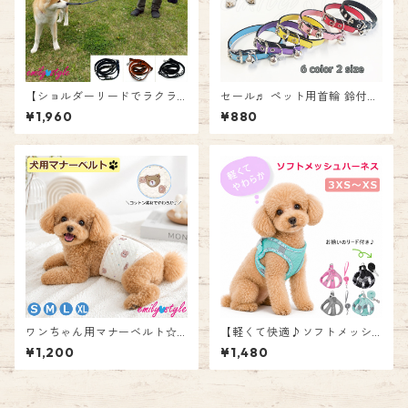
【ショルダーリードでラクラ
セール♬ ペット用首輪 鈴付き
クお散歩♪】リード ショルダ
♪ ラインストーン 首輪 【T
¥1,960
¥880
ー ハンズフリー 引っ張りに強
2】 【T3】 カラー 犬用 猫用
い 強度 反射材 耐久 頑丈 おし
小型犬 レザー調 ラインストー
ゃれ 犬 ペット お散歩 リード
ン 宝石 首輪 ペット 犬猫兼用
ブラック デニム オレンジ お出
ドッグ キャット エミリースタ
かけ 小型犬 中型犬 大型犬 エ
イル emilystyle
ミリースタイル emilystyle
ワンちゃん用マナーベルト☆
【軽くて快適♪ソフトメッシ
マナーウェア 男の子 ストレッ
ュハーネス】ハーネス 犬 ソフ
¥1,200
¥1,480
チ マナーパッド マナーバンド
ト メッシュ 超小型犬 小型犬
マーキング防止対策 しつけ ト
子犬 パピー 高齢犬 かわいい
イレ失敗 介護用 ペット emily
おしゃれ 猫 ネコ お散歩 簡単
style
装着 ソフトパッド ペット 愛犬