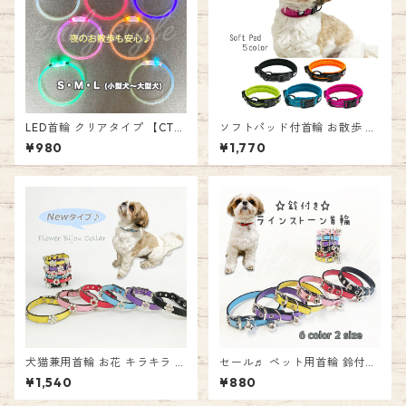
LED首輪 クリアタイプ 【CT-
ソフトパッド付首輪 お散歩 反
1】 軽量 細い 充電式 USB 夜間
射 ソフトパッド 首輪 TRUELO
¥980
¥1,770
お散歩 犬 猫 LED 安心 安全 簡
VE メッシュ おしゃれ 犬 ペッ
単 事故防止 首輪 LEDカラー
ト 痛くない 柔らかい 女の子
光る首輪 小型犬 ～ 大型犬 em
男の子 愛犬 ブラック オレンジ
ilystyle エミリースタイル
ネオングリーン グリーン ブル
ー パープル ピンク エミリース
タイル emilystyle
犬猫兼用首輪 お花 キラキラ ビ
セール♬ ペット用首輪 鈴付き
ジュー 首輪 【T2】 【T3】 猫
♪ ラインストーン 首輪 【T
¥1,540
¥880
用 犬用 ねこちゃん用 わんちゃ
2】 【T3】 カラー 犬用 猫用
ん用 犬猫兼用 ラインストーン
小型犬 レザー調 ラインストー