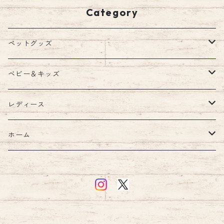
ドッグ エミリースタイル emil
Category
ystyle
ペットグッズ
ウェア
ベビー＆キッズ
ウェア
首輪
キッズルーム
レディース
ハーネス・リード
ブランケット
バッグ
ホーム
ハーネスリードセット
ショルダー
ウォーターボトル
汗取りパッド・ガーゼ
財布
キッチン
ハーネス
食器・フードボウル
お食事エプロン・ビブ・スタイ
アクセサリー
インテリア
リード