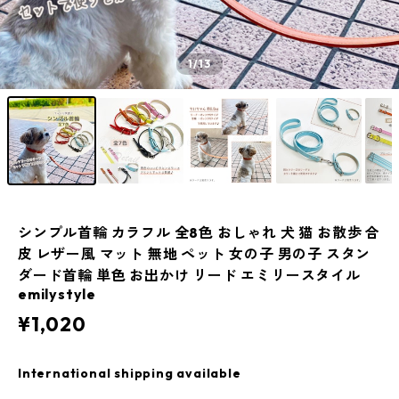
1
/13
シンプル首輪 カラフル 全8色 おしゃれ 犬 猫 お散歩 合
皮 レザー風 マット 無地 ペット 女の子 男の子 スタン
ダード首輪 単色 お出かけ リード エミリースタイル
emilystyle
¥1,020
International shipping available