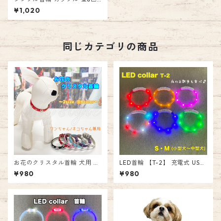
おしゃれ 犬 猫 お散歩 合皮 レ
¥1,020
ザー風 マット 無地 ペット 女
の子 男の子 スタンダード首輪
単色 お出かけ リード エミリー
スタイル emilystyle
同じカテゴリの商品
お花のクリスタル首輪 犬用 猫
LED首輪 【T-2】 充電式 USB
用 ペット 犬猫兼用 ストーン
夜間 お散歩 犬 猫 LED 安心 安
¥980
¥980
クリスタル お花 首輪 ラインス
全 簡単 事故防止 首輪 LEDカ
トーン ビジュー フェイクレザ
ラー 光る首輪 小型犬 ～ 大型
ー レザー調 PUレザー 宝石 ド
犬 emilystyle エミリースタイ
ッグ キャット エミリースタイ
ル
ル emilystyle