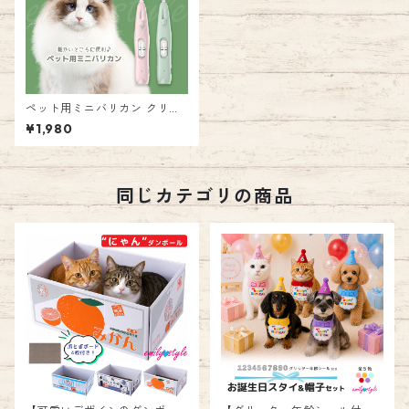
ペット用ミニバリカン クリッ
パー グルーミング トリミング
¥1,980
ヘアクリッパー 低騒音 電動バ
リカン ミニサイズ 耳 目のまわ
り おしりまわり 肉球 充電式
犬用 猫用 バリカン クリッパー
エミリースタイル emilystyle
同じカテゴリの商品