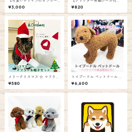
【可愛いデザインのダンボー
【グリッター年齢シール付
ル爪とぎ♪交換ボード4枚セッ
き】お誕生日スタイ＆帽子 バ
¥3,000
¥820
ト】猫爪とぎ ネコ ダンボール
ースデイスタイ ハッピーバー
ネコハウス 爪みがき お昼寝 耐
スデー 記念日 年齢 お祝い 記
久性 エミリースタイル emilys
念写真 衣装 犬 猫 ペット 撮影
tyle
グッズ 前かけ よだれかけ 帽子
付き ゴム紐 エミリースタイル
emilystyle
メリークリスマス ☆ マフラー
トイプードル ペットドール ト
＆ 帽子 セット♪ サンタクロ
ルソードール モノトーン マネ
¥580
¥6,600
ース 猫用 犬用 犬猫兼用 服 男
キン 犬 ドッグ モデル 撮影 ペ
の子 女の子 インスタ映え コス
ット用品撮影 インテリア ぬ
プレ 衣装 サンタ クリスマス
いぐるみ ディスプレイ 商品 人
エミリースタイル emilystyle
形 リアル風 ワンダードッグ エ
ミリースタイル emilystyle 8
0B