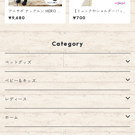
アニサポ ナックルン HERO L
【リュックやショルダーバッ
サイズ 2本入 左右兼用 前後兼
グのベルトがすっきり！】ベ
¥9,680
¥700
用 アニフル 日本製 犬用 シュ
ルトクリップ 15mm 20mm 2
ーズ 犬用品 足 サポーター 指
5mm 10個売り セット テープ
爪 保護 つま先 足先 指先 肉球
クリップ ブラック ハンドメイ
擦る 跛行 引きずる 介護 L ナ
ド アウトドア用品 デイリー お
ックリング 面ファスナー ドッ
散歩 運動 調節 キャンプ リュ
Category
グシューズ ペット ドッグ ペッ
ック ベルト バックパック エミ
トシューズ 靴 お散歩 2足入り
リースタイル emilystyle
ペットグッズ
ウェア
ベビー＆キッズ
ウェア
首輪
キッズルーム
レディース
ハーネス・リード
ブランケット
バッグ
ホーム
ハーネスリードセット
ショルダー