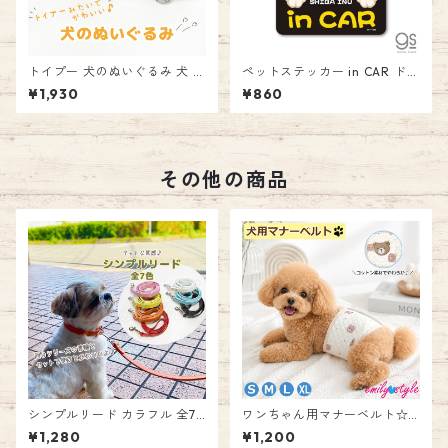
トイプー 犬のぬいぐるみ 犬 ト
ペットステッカー in CAR ドッ
イプードル いぬ ドッグ ぬいぐ
グインカー 車 ペット 愛犬 DO
¥1,930
¥860
るみ ドール オブジェ 置物 イ
G ゼネラルステッカー 柴犬 シ
ンテリア かわいい 癒し 動物
ーズー ヨーキー シュナウザー
お祝い 誕生日 プレゼント おも
ダックス ボストンテリア チワ
ちゃ 子供 エミリースタイル e
ワ ポメラリアン パグ プードル
milystyle
マルチーズ
その他の商品
シンプルリード カラフル 全7
ワンちゃん用マナーベルト☆
色 おしゃれ 犬 お散歩 合皮 レ
マナーウェア 男の子 ストレッ
¥1,280
¥1,200
ザー風 マット 無地 ペット 女
チ マナーパッド マナーバンド