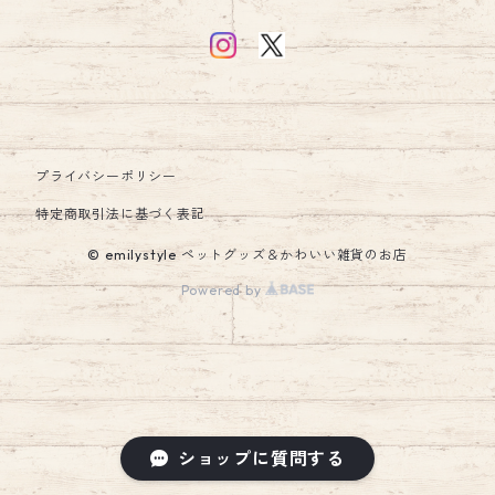
ウォーターボトル
汗取りパッド・ガーゼ
財布
キッチン
ハーネス
食器・フードボウル
お食事エプロン・ビブ・スタイ
アクセサリー
インテリア
リード
日傘
シューズ・ソックス
アクセサリー
クッション・クッションカバー
プライバシーポリシー
キーホルダー
マナーグッズ
ウェア
ラグ
特定商取引法に基づく表記
© emilystyle ペットグッズ＆かわいい雑貨のお店
エリザベスカラー
レイングッズ
ルームシューズ・スリッパ
Powered by
ペットハウス・ペットベッド
キッズ雑貨
ホビー・雑貨
スマホホルダー
キャリーバック・スリング
ベビー用品収納
ショップに質問する
犬・猫 雑貨