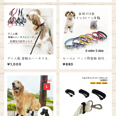
の子 男の子 スタンダードリー
マーキング防止対策 しつけ ト
ド 単色 お出かけ リード 牽引
イレ失敗 介護用 ペット emily
エミリースタイル emilystyle
style
デニム風 首輪＆ハーネス＆リ
セール♬ ペット用首輪 鈴付き
ードのお得な3点セット♪ 犬
♪ ラインストーン 首輪 【T
¥1,000
¥880
猫 小型犬 犬猫兼用 ペット用品
2】 【T3】 カラー 犬用 猫用
首輪 ハーネス リード 胴輪 ひ
小型犬 レザー調 ラインストー
もタイプ サイズ調節可 デニム
ン 宝石 首輪 ペット 犬猫兼用
お散歩 お出かけ リーダーウォ
ドッグ キャット エミリースタ
ーク エミリースタイル emilys
イル emilystyle
tyle