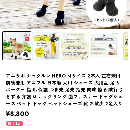
1
/20
アニサポ ナックルン HERO Mサイズ 2本入 左右兼用
前後兼用 アニフル 日本製 犬用 シューズ 犬用品 足 サ
ポーター 指 爪 保護 つま先 足先 指先 肉球 擦る 跛行 引
きずる 介護 M ナックリング 面ファスナー ドッグシュ
ーズ ペット ドッグ ペットシューズ 靴 お散歩 2足入り
¥8,800
残り1点