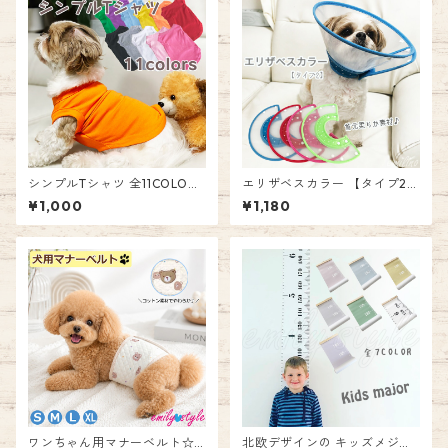
シンプルTシャツ 全11COLOR
エリザベスカラー 【タイプ2】
カジュアル カラフル かわいい
プラスチック製 クリア 軽量 犬
¥1,000
¥1,180
つなぎ 犬 服 ペット 薄手 女の
猫 ペット 防護具 術後 介護 怪
子 男の子 エミリースタイル e
我 簡単装着 傷舐め防止 ボタン
milystyle
留め 調整可能 エミリースタイ
ル emilystyle
ワンちゃん用マナーベルト☆
北欧デザインの キッズメジャ