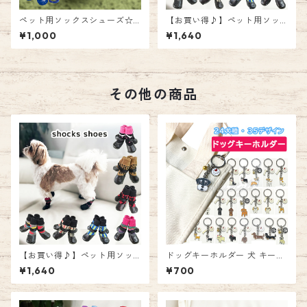
ペット用ソックスシューズ☆
【お買い得♪】ペット用ソッ
クマ レッド ブルー ブラック
クスシューズ☆選べる7種類！
¥1,000
¥1,640
犬 ペット ゴム底 防水加工 滑
犬 ペット ゴム底 防水加工 滑
り止め くつした 室内用 お散歩
り止め くつした 室内用 お散歩
用 ソックス シューズ 靴 emily
用 ソックス シューズ 靴 emily
style エミリースタイル
style エミリースタイル
その他の商品
【お買い得♪】ペット用ソッ
ドッグキーホルダー 犬 キーホ
クスシューズ☆選べる7種類！
ルダー キーリング チャーム お
¥1,640
¥700
犬 ペット ゴム底 防水加工 滑
出かけ 鍵 アクセサリー トイプ
り止め くつした 室内用 お散歩
ー ヨーキー フレブル ラブ シ
用 ソックス シューズ 靴 emily
ュナ emilystyle
style エミリースタイル