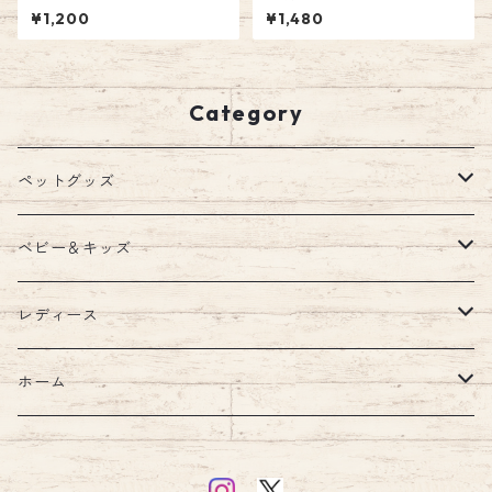
マナーウェア 男の子 ストレッ
ー 身長計 モノトーン ウッド
¥1,200
¥1,480
チ マナーパッド マナーバンド
バースデーフォト 雑貨 子供 ベ
マーキング防止対策 しつけ ト
ビー 撮影小物 出産祝い ギフト
イレ失敗 介護用 ペット emily
メジャー プレゼント エミリー
style
スタイル emilystyle
Category
ペットグッズ
ウェア
ベビー＆キッズ
ウェア
首輪
キッズルーム
レディース
ハーネス・リード
ブランケット
バッグ
ホーム
ハーネスリードセット
ショルダー
ウォーターボトル
汗取りパッド・ガーゼ
財布
キッチン