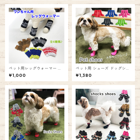
ッシュ ノーマル ゴム底 靴 シ
ズ ゴム底 靴 シューズ お出か
ューズ お出かけ お散歩 防寒対
け お散歩 防寒対策 ファー 4個
策 4個セット エミリースタイ
セット エミリースタイル emil
ル emilystyle
ystyle
ペット用レッグウォーマー ☆
ペット用 シューズ ドッグシュ
柄は3種類 犬 ペット くつした
ーズ レインブーツ ラバーシュ
¥1,000
¥1,380
ソックス レッグウォーマー お
ーズ 4足セット ペット 犬 ネコ
散歩用 室内用 けが予防 保護
お散歩 おでかけ 保護 防水 エ
防寒 エミリースタイル emilys
ミリースタイル emilystyle
tyle