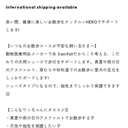
International shipping available
長い間、健康に楽しいお散歩をナックルンHEROでサポート
します!
【いつものお散歩コースが不安な飼い主さまへ】
動物医療用品メーカーであるanifullだからこそ考える、こだ
わりの犬用シューズで歩行をサポートします。真夏や雨の日
のアスファルト、草むらや砂利道でのお散歩に愛犬の足元を
しっかりガードします!
シューズタイプになるので、指先までしっかり保護できます
◎
【こんなワンちゃんにオススメ!】
・真夏や雨の日のアスファルトでお散歩する子
・爪先や指先を保護したい子