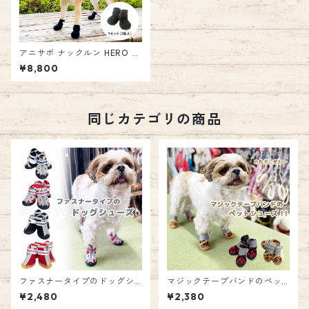
アニサポ ナックルン HERO M
サイズ 2本入 左右兼用 前後兼
¥8,800
用 アニフル 日本製 犬用 シュ
ーズ 犬用品 足 サポーター 指
爪 保護 つま先 足先 指先 肉球
擦る 跛行 引きずる 介護 M ナ
ックリング 面ファスナー ドッ
同じカテゴリの商品
グシューズ ペット ドッグ ペッ
トシューズ 靴 お散歩 2足入り
ファスナータイプのドッグシ
マジックテープバンドのペッ
ューズ 犬 ペット ドッグ ラバ
トシューズ 犬 ペット ドッグ
¥2,480
¥2,380
ーシューズ ペットシューズ メ
ラバーシューズ ドッグシュー