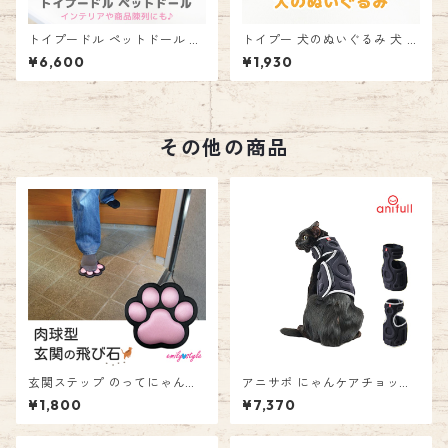
トイプードル ペットドール ト
トイプー 犬のぬいぐるみ 犬 ト
ルソードール モノトーン マネ
イプードル いぬ ドッグ ぬいぐ
¥6,600
¥1,930
キン 犬 ドッグ モデル 撮影 ペ
るみ ドール オブジェ 置物 イ
ット用品撮影 インテリア ぬ
ンテリア かわいい 癒し 動物
いぐるみ ディスプレイ 商品 人
お祝い 誕生日 プレゼント おも
形 リアル風 ワンダードッグ エ
ちゃ 子供 エミリースタイル e
ミリースタイル emilystyle 8
milystyle
その他の商品
0B
玄関ステップ のってにゃん！
アニサポ にゃんケアチョッキ
靴を履かずにサッと対応！ 急
ブラック グレー 猫 爪切り ネ
¥1,800
¥7,370
な来客時に 玄関 シューズイン
コ つめ
クローゼット ステップ スリッ
パ 宅配便 荷物受け取り 飛び石