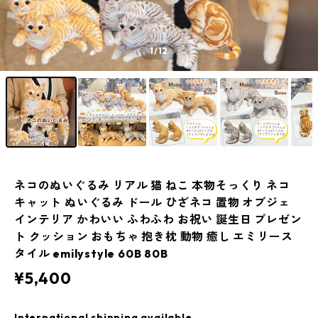
1
/12
ネコのぬいぐるみ リアル 猫 ねこ 本物そっくり ネコ
キャット ぬいぐるみ ドール ひざネコ 置物 オブジェ
インテリア かわいい ふわふわ お祝い 誕生日 プレゼン
ト クッション おもちゃ 抱き枕 動物 癒し エミリース
タイル emilystyle 60B 80B
¥5,400
International shipping available