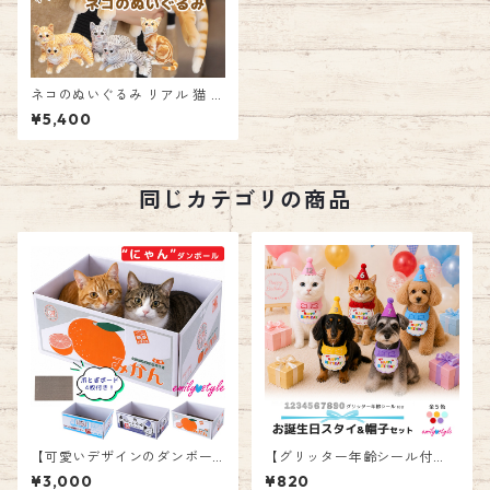
ネコのぬいぐるみ リアル 猫 ね
こ 本物そっくり ネコ キャット
¥5,400
ぬいぐるみ ドール ひざネコ 置
物 オブジェ インテリア かわい
い ふわふわ お祝い 誕生日 プ
レゼント クッション おもちゃ
抱き枕 動物 癒し エミリースタ
同じカテゴリの商品
イル emilystyle 60B 80B
【可愛いデザインのダンボー
【グリッター年齢シール付
ル爪とぎ♪交換ボード4枚セッ
き】お誕生日スタイ＆帽子 バ
¥3,000
¥820
ト】猫爪とぎ ネコ ダンボール
ースデイスタイ ハッピーバー