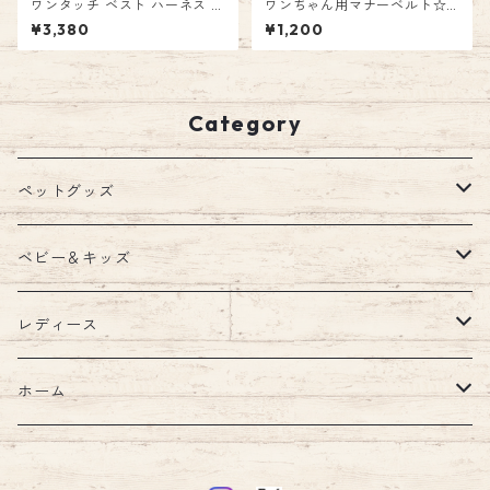
ワンタッチ ベスト ハーネス 胴
ワンちゃん用マナーベルト☆
輪 犬 お散歩 TRUELOVE 3M反
マナーウェア 男の子 ストレッ
¥3,380
¥1,200
射 ペット 柔らか素材 ナイロン
チ マナーパッド マナーバンド
製 小型犬 中型犬 大型犬 ベス
マーキング防止対策 しつけ ト
トハーネス 送料無料 エミリー
イレ失敗 介護用 ペット emily
スタイル emilystyle
style
Category
ペットグッズ
ウェア
ベビー＆キッズ
ウェア
首輪
キッズルーム
レディース
ハーネス・リード
ブランケット
バッグ
ホーム
ハーネスリードセット
ショルダー
ウォーターボトル
汗取りパッド・ガーゼ
財布
キッチン