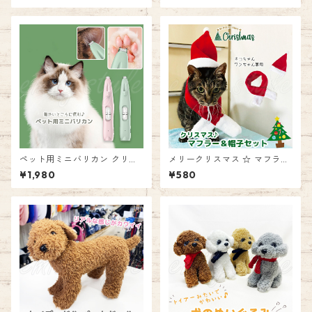
ネコハウス 爪みがき お昼寝 耐
スデー 記念日 年齢 お祝い 記
久性 エミリースタイル emilys
念写真 衣装 犬 猫 ペット 撮影
tyle
グッズ 前かけ よだれかけ 帽子
付き ゴム紐 エミリースタイル
emilystyle
ペット用ミニバリカン クリッ
メリークリスマス ☆ マフラー
パー グルーミング トリミング
＆ 帽子 セット♪ サンタクロ
¥1,980
¥580
ヘアクリッパー 低騒音 電動バ
ース 猫用 犬用 犬猫兼用 服 男
リカン ミニサイズ 耳 目のまわ
の子 女の子 インスタ映え コス
り おしりまわり 肉球 充電式
プレ 衣装 サンタ クリスマス
犬用 猫用 バリカン クリッパー
エミリースタイル emilystyle
エミリースタイル emilystyle