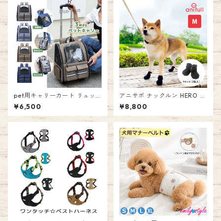
荷物受取 ぷにぷに 猫 肉球 新
品 エミリースタイル emilysty
le
pet用キャリーカート リュッ
アニサポ ナックルン HERO M
ク キャリーバッグ リュックキ
サイズ 2本入 左右兼用 前後兼
¥6,500
¥8,800
ャリー ペットキャリー キャス
用 アニフル 日本製 犬用 シュ
ター付き 犬 猫 ペット 防災 防
ーズ 犬用品 足 サポーター 指
災グッズ 避難 避難所 お出かけ
爪 保護 つま先 足先 指先 肉球
お散歩 犬猫兼用 カート 折りた
擦る 跛行 引きずる 介護 M ナ
たみ 3way バッグ 動物 エミリ
ックリング 面ファスナー ドッ
ースタイル emilystyle 120
グシューズ ペット ドッグ ペッ
トシューズ 靴 お散歩 2足入り