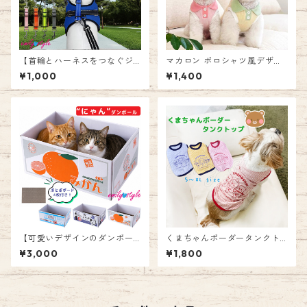
【首輪とハーネスをつなぐジ
マカロン ポロシャツ風デザイ
ョイントリード】 ジョイント
ン♪ ドッグウエア タンクトッ
¥1,000
¥1,400
フック すっぽ抜け防止 外れ防
プ 犬服 犬 ペット用品 ストレ
止 便利 ダブルリード 二重リー
ッチ お散歩 お出かけ 犬服 男
ド 事故防止 小型犬 中型犬 大
の子 女の子 エミリースタイル
型犬 エミリースタイル emilys
emilystyle
tyle
【可愛いデザインのダンボー
くまちゃんボーダータンクト
ル爪とぎ♪交換ボード4枚セッ
ップ Tシャツ ボーダー ペット
¥3,000
¥1,800
ト】猫爪とぎ ネコ ダンボール
ウェア 犬 服 くま ペット 袖な
ネコハウス 爪みがき お昼寝 耐
し 薄手 インナー カジュアル
久性 エミリースタイル emilys
かわいい 女の子 男の子 オール
tyle
シーズン エミリースタイル e
milystyle