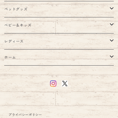
ペットグッズ
ウェア
ベビー＆キッズ
ウェア
首輪
キッズルーム
レディース
ハーネス・リード
ブランケット
バッグ
ホーム
ハーネスリードセット
ショルダー
ウォーターボトル
汗取りパッド・ガーゼ
財布
キッチン
ハーネス
食器・フードボウル
お食事エプロン・ビブ・スタイ
アクセサリー
インテリア
リード
日傘
シューズ・ソックス
アクセサリー
クッション・クッションカバー
プライバシーポリシー