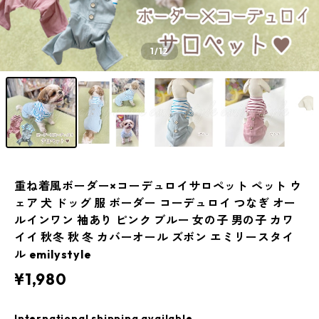
1
/12
重ね着風ボーダー×コーデュロイサロペット ペット ウ
ェア 犬 ドッグ 服 ボーダー コーデュロイ つなぎ オー
ルインワン 袖あり ピンク ブルー 女の子 男の子 カワ
イイ 秋冬 秋 冬 カバーオール ズボン エミリースタイ
ル emilystyle
¥1,980
International shipping available