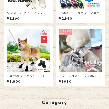
ワンタッチ ソフト メッシュ ハ
【伸縮リード＆カラーが選べ
ーネス 胴輪 犬 TRUELOVE お
るストラップセット】カラフ
¥1,260
¥2,980
散歩 簡単装着 ソフトパッド 快
ル 3m 5m 8m ロング リール
適 ペット 愛犬 ドッグ エミリ
テープタイプ 巻き取り 伸びる
ースタイル emilystyle
リード 頑丈 自動巻き取り 大型
犬 中型犬 小型犬 長い 長め お
散歩 お出かけ リーダーウォー
ク 愛犬 ペット 男の子 女の子
エミリースタイル emilystyle
アニサポ ナックルン HERO M
【レース付きチェック柄ハー
サイズ 2本入 左右兼用 前後兼
ネス】ハーネス 犬 ソフト メッ
¥8,800
¥1,980
用 アニフル 日本製 犬用 シュ
シュ パピー 高齢犬 かわいい
ーズ 犬用品 足 サポーター 指
おしゃれ お散歩 女の子 簡単装
爪 保護 つま先 足先 指先 肉球
着 ドッグ エミリースタイル e
擦る 跛行 引きずる 介護 M ナ
milystyle
ックリング 面ファスナー ドッ
Category
グシューズ ペット ドッグ ペッ
トシューズ 靴 お散歩 2足入り