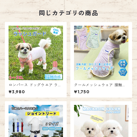
り ピンク ブルー 女の子 男の
子 カワイイ 秋冬 秋 冬 カバー
オール ズボン エミリースタイ
同じカテゴリの商品
ル emilystyle
ロンパース ドッグウエア ラッ
クールメッシュウェア 接触冷
シュガード クール アウトドア
感 UVケア 涼感 メッシュ クー
¥3,980
¥1,750
紫外線対策 犬服 犬 ペット用品
ル ドッグウェア ペット ドッグ
夏 小型犬 ひんやり 涼しい サ
犬 ウェア 服 クールウェア 暑
ラサラ ストレッチ 着やすい お
さ対策 ひんやりウェア 夏 速乾
散歩 汚れ防止 ケガ防止 お出か
通気性 暑さ対策グッズ 熱中症
け ウェア 男の子 女の子 エミ
対策 毛抜け防止 お散歩 お出か
リースタイル emilystyle
け かわいい エミリースタイル
emilystyle