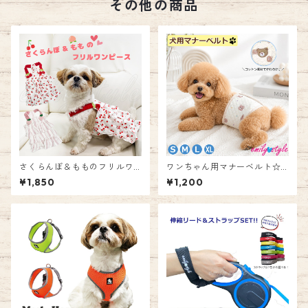
その他の商品
さくらんぼ＆もものフリルワ
ワンちゃん用マナーベルト☆
ンピース ペットウェア ドッグ
マナーウェア 男の子 ストレッ
¥1,850
¥1,200
犬 フルーツ柄 サクランボ モモ
チ マナーパッド マナーバンド
ドレス ワンピース ガーゼ生地
マーキング防止対策 しつけ ト
フリル ワンピース かわいい 服
イレ失敗 介護用 ペット emily
女の子 春 夏 エミリースタイル
style
emilystyle