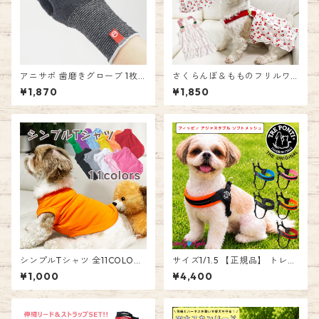
アニサポ 歯磨きグローブ 1枚
さくらんぼ＆もものフリルワ
（片手分）
ンピース ペットウェア ドッグ
¥1,870
¥1,850
犬 フルーツ柄 サクランボ モモ
ドレス ワンピース ガーゼ生地
フリル ワンピース かわいい 服
女の子 春 夏 エミリースタイル
emilystyle
シンプルTシャツ 全11COLOR
サイズ1/1.5 【正規品】 トレポ
カジュアル カラフル かわいい
ンティ Tre Ponti フィッビア
¥1,000
¥4,400
つなぎ 犬 服 ペット 薄手 女の
アジャスタブル ソフトメッシ
子 男の子 エミリースタイル e
ュ Fibbia adjustable type S
milystyle
OFT MESH ハーネス イタリア
ンブランド イタリア製 犬 人気