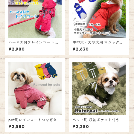
ハーネス付きレインコート カ
中型犬・大型犬用 マジックテ
ッパ 雨具 犬用 ペットウェア
ープのレインコート 犬 ドッグ
¥2,980
¥2,630
ハーネス 胴輪 お散歩 お出かけ
ウェア ペットウェア カッパ レ
雨 ドッグ ウェア エミリースタ
インコート 雨具 お散歩 着脱簡
イル emilystyle
単 中型犬 大型犬 リードホール
お出かけ エミリースタイル e
milystyle
pet用レインコートつなぎタイ
ペット用 収納ポケット付き レ
プ リードホール付き 雨具 カッ
インコート ☆ リードホール カ
¥2,580
¥2,280
パ つなぎ 足つき お散歩 犬 ペ
ッパ 雨具 お散歩 犬 ペットウ
ットウェア 防水服 ドッグ ウェ
ェア 防水服 ドッグ ウェア ペ