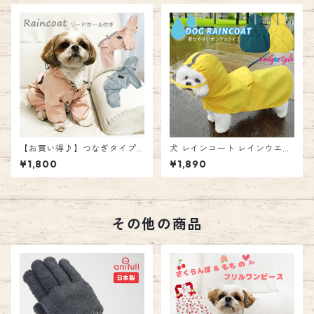
ア ペット お出かけ エミリース
ット お出かけ エミリースタイ
タイル emilystyle
ル emilystyle
【お買い得♪】つなぎタイプ
犬 レインコート レインウエア
の レインコート リードホール
ポンチョドッグ ペットウェア
¥1,800
¥1,890
付き ☆ 雨具 カッパ つなぎ 足
犬用レインコート 可愛い ドッ
つき お散歩 犬 ペットウェア
グウェア 雨具 犬服 中型犬 大
防水服 ドッグ ウェア ペット
型犬 いぬ フード付き防水 着せ
お出かけ エミリースタイル e
やすい カッパ 防水 着脱簡単
milystyle
ペット 軽量 お散歩 お出かけ
その他の商品
ペット ウエア 犬 かわいい エ
ミリースタイル emilystyle