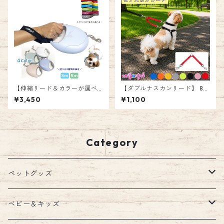
かわいい おしゃれ お散歩 簡単
装着 エミリースタイル emilys
tyle
【伸縮リード＆カラーが選べ
【ダブルナスカンリード】 8色
るストラップセット】 3m 5m
ジョイントリード フック すっ
¥3,450
¥1,100
ロングリード リールリード テ
ぽ抜け防止 外れ防止 便利 ダブ
ープタイプ 巻き取り 伸びるリ
ルリード 二重リード 事故防止
ード 頑丈 自動巻き取り 大型犬
散歩 お出かけ 小型犬 中型犬
中型犬 小型犬 長い 長め お散
エミリースタイル emilystyle
歩 お出かけ おしゃれ リーダー
Category
ウォーク 愛犬 ペット 男の子
女の子 エミリースタイル emil
ystyle
ペットグッズ
ウェア
ベビー＆キッズ