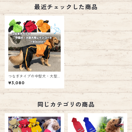
最近チェックした商品
つなぎタイプの中型犬・大型
犬用レインコート 雨具 カッパ
¥3,080
中型犬 大型犬 犬用 ペット用
つなぎ 足つき ボタン リードホ
ール付き お散歩 お出かけ ペッ
トウェア ドッグ ウェア エミリ
ースタイル emilystyle
同じカテゴリの商品