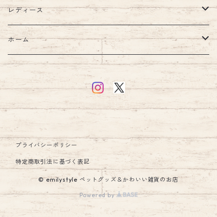
ウェア
首輪
キッズルーム
レディース
ハーネス・リード
ブランケット
バッグ
ホーム
ハーネスリードセット
ショルダー
ウォーターボトル
汗取りパッド・ガーゼ
財布
キッチン
ハーネス
食器・フードボウル
お食事エプロン・ビブ・スタイ
アクセサリー
インテリア
リード
日傘
シューズ・ソックス
アクセサリー
クッション・クッションカバー
プライバシーポリシー
キーホルダー
マナーグッズ
ウェア
ラグ
特定商取引法に基づく表記
© emilystyle ペットグッズ＆かわいい雑貨のお店
エリザベスカラー
レイングッズ
ルームシューズ・スリッパ
Powered by
ペットハウス・ペットベッド
キッズ雑貨
ホビー・雑貨