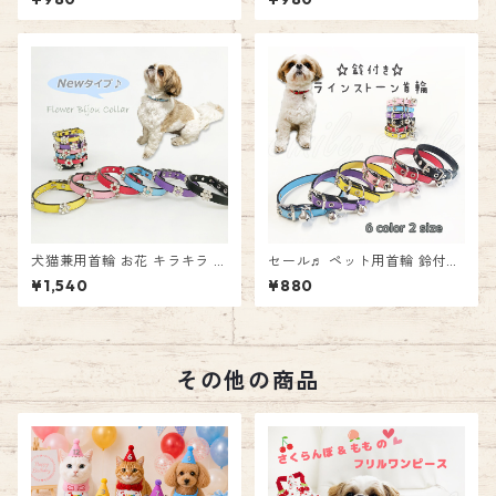
全 簡単 事故防止 首輪 LEDカ
お散歩 犬 猫 LED 安心 安全 簡
ラー 光る首輪 小型犬 ～ 大型
単 事故防止 首輪 LEDカラー
犬 emilystyle エミリースタイ
光る首輪 小型犬 ～ 大型犬 em
ル
ilystyle エミリースタイル
犬猫兼用首輪 お花 キラキラ ビ
セール♬ ペット用首輪 鈴付き
ジュー 首輪 【T2】 【T3】 猫
♪ ラインストーン 首輪 【T
¥1,540
¥880
用 犬用 ねこちゃん用 わんちゃ
2】 【T3】 カラー 犬用 猫用
ん用 犬猫兼用 ラインストーン
小型犬 レザー調 ラインストー
花 モチーフ レザー調 フェイク
ン 宝石 首輪 ペット 犬猫兼用
レザー 宝石 エミリースタイル
ドッグ キャット エミリースタ
emilystyle
イル emilystyle
その他の商品