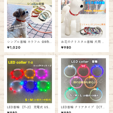
シンプル首輪 カラフル 全8色
お花のクリスタル首輪 犬用 猫
おしゃれ 犬 猫 お散歩 合皮 レ
用 ペット 犬猫兼用 ストーン
¥1,020
¥980
ザー風 マット 無地 ペット 女
クリスタル お花 首輪 ラインス
の子 男の子 スタンダード首輪
トーン ビジュー フェイクレザ
単色 お出かけ リード エミリー
ー レザー調 PUレザー 宝石 ド
スタイル emilystyle
ッグ キャット エミリースタイ
ル emilystyle
LED首輪 【T-2】 充電式 USB
LED首輪 クリアタイプ 【CT-
夜間 お散歩 犬 猫 LED 安心 安
1】 軽量 細い 充電式 USB 夜間
¥980
¥980