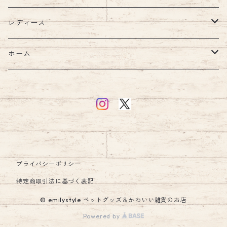
ウェア
首輪
キッズルーム
レディース
ハーネス・リード
ブランケット
バッグ
ホーム
ハーネスリードセット
ショルダー
ウォーターボトル
汗取りパッド・ガーゼ
財布
キッチン
ハーネス
食器・フードボウル
お食事エプロン・ビブ・スタイ
アクセサリー
インテリア
リード
日傘
シューズ・ソックス
アクセサリー
クッション・クッションカバー
プライバシーポリシー
キーホルダー
マナーグッズ
ウェア
ラグ
特定商取引法に基づく表記
© emilystyle ペットグッズ＆かわいい雑貨のお店
エリザベスカラー
レイングッズ
ルームシューズ・スリッパ
Powered by