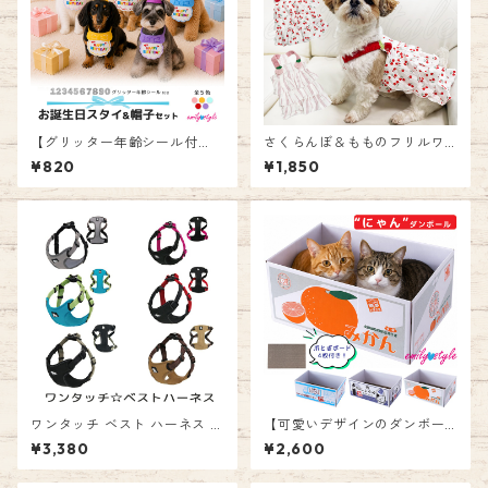
【グリッター年齢シール付
さくらんぼ＆もものフリルワ
き】お誕生日スタイ＆帽子 バ
ンピース ペットウェア ドッグ
¥820
¥1,850
ースデイスタイ ハッピーバー
犬 フルーツ柄 サクランボ モモ
スデー 記念日 年齢 お祝い 記
ドレス ワンピース ガーゼ生地
念写真 衣装 犬 猫 ペット 撮影
フリル ワンピース かわいい 服
グッズ 前かけ よだれかけ 帽子
女の子 春 夏 エミリースタイル
付き ゴム紐 エミリースタイル
emilystyle
emilystyle
ワンタッチ ベスト ハーネス 胴
【可愛いデザインのダンボー
輪 犬 お散歩 TRUELOVE 3M反
ル爪とぎ♪爪とぎ交換ボード4
¥3,380
¥2,600
射 ペット 柔らか素材 ナイロン
枚セット】猫爪とぎ ネコ ダン
製 小型犬 中型犬 大型犬 ベス
ボール ネコハウス キャットハ