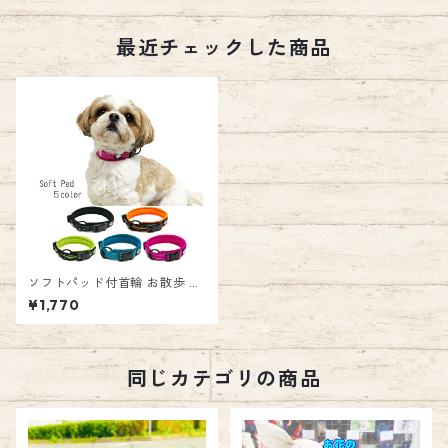
最近チェックした商品
ソフトパッド付首輪 お散歩 反
射 ソフトパッド 首輪 TRUELO
¥1,770
VE メッシュ おしゃれ 犬 ペッ
ト 痛くない 柔らかい 女の子
男の子 愛犬 ブラック オレンジ
ネオングリーン グリーン ブル
ー パープル ピンク エミリース
同じカテゴリの商品
タイル emilystyle