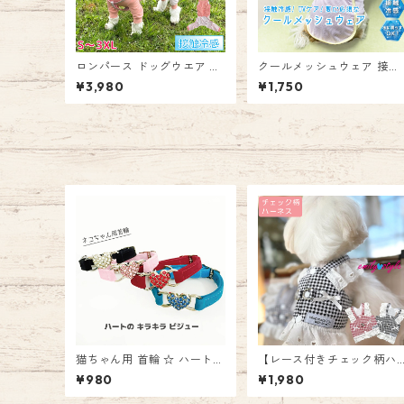
ロンパース ドッグウエア ラ
クールメッシュウェア 接触
ッシュガード クール アウト
冷感 UVケア 涼感 メッシュ
¥3,980
¥1,750
ドア 紫外線対策 犬服 犬 ペ
クール ドッグウェア ペット
ット用品 夏 小型犬 ひんやり
ドッグ 犬 ウェア 服 クール
涼しい サラサラ ストレッチ
ウェア 暑さ対策 ひんやりウ
着やすい お散歩 汚れ防止 ケ
ェア 夏 速乾 通気性 暑さ対
ガ防止 お出かけ ウェア 男の
策グッズ 熱中症対策 毛抜け
子 女の子 エミリースタイル
防止 お散歩 お出かけ かわ
emilystyle
い エミリースタイル emily
tyle
猫ちゃん用 首輪 ☆ ハートの
【レース付きチェック柄ハ
キラキラビジュー 安心な伸
ーネス】ハーネス 犬 ソフト
¥980
¥1,980
縮タイプ 安全 鈴付き キャッ
メッシュ パピー 高齢犬 か
ト ベロア調 ラインストーン
いい おしゃれ お散歩 女の