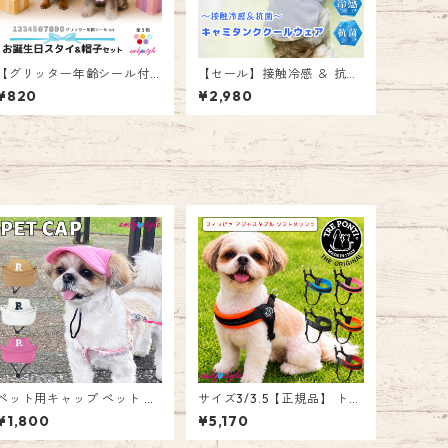
【グリッター年齢シール付
【セール】接触冷感 ＆ 抗菌
き】お誕生日スタイ＆帽子
キャミタンククールウェア
¥820
¥2,980
バースデイスタイ ハッピー
涼感 クール ドッグウェア ペ
バースデー 記念日 年齢 お祝
ット ドッグ 犬 ウェア 服 ク
い 記念写真 衣装 犬 猫 ペッ
ールウェア 暑さ対策 ひんや
ト 撮影 グッズ 前かけ よだ
りウェア 夏 速乾 通気性 暑
れかけ 帽子付き ゴム紐 エミ
さ対策グッズ 熱中症対策 お
リースタイル emilystyle
散歩 お出かけ かわいい エミ
リースタイル emilystyle
ペット用キャップ ペット 犬
サイズ3/3.5【正規品】 トレ
帽子 ハット 紫外線防止 日よ
ポンティ Tre Ponti フィッ
¥1,800
¥5,170
け 可愛い 小物 小型犬 散歩
ビア アジャスタブル ソフト
お出かけ 男の子 女の子 エミ
メッシュ Fibbia adjustable