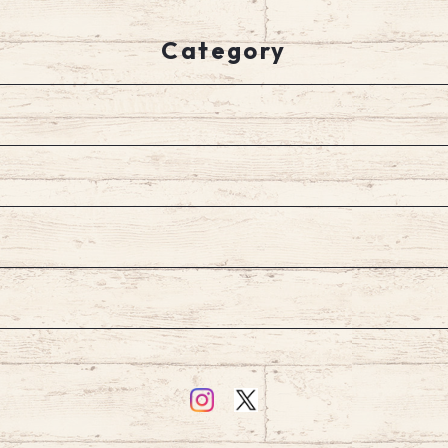
ー 指 爪 保護 つま先 足先 指
め防止 ボタン留め 調整可能
先 肉球 擦る 跛行 引きずる
エミリースタイル emilystyl
介護 XL ナックリング 面フ
e
Category
ァスナー ドッグシューズ ペ
ット ドッグ ペットシューズ
靴 お散歩 2足入り