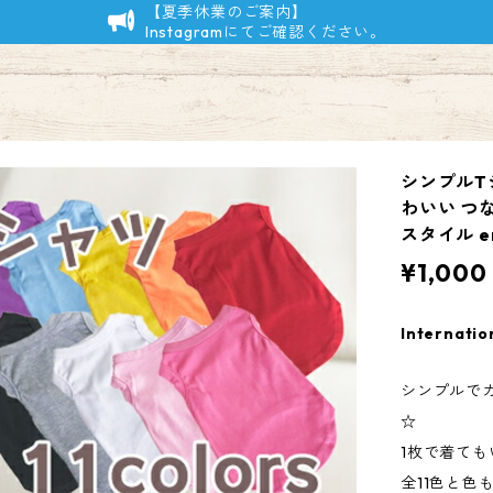
【夏季休業のご案内】
Instagramにてご確認ください。
シンプルTシ
わいい つな
スタイル em
¥1,000
Internatio
シンプルで
☆
1枚で着て
全11色と色