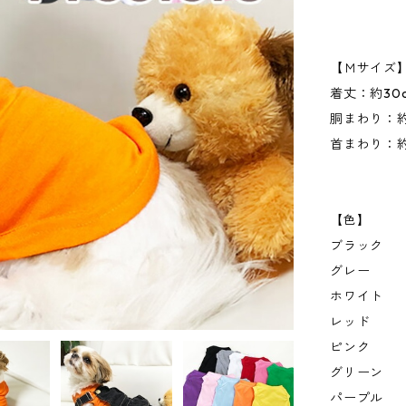
【Ｍサイズ
着丈：約30
胴まわり：約
首まわり：約
【色】
ブラック
グレー
ホワイト
レッド
ピンク
グリーン
パープル