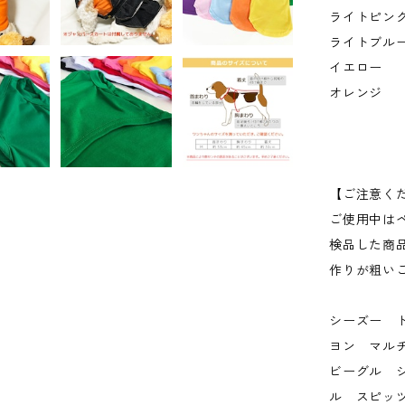
ライトピン
ライトブル
イエロー
オレンジ
【ご注意く
ご使用中は
検品した商
作りが粗い
シーズー 
ヨン マル
ビーグル 
ル スピッ