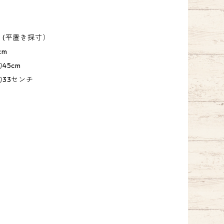
】(平置き採寸）
cm
45cm
33センチ