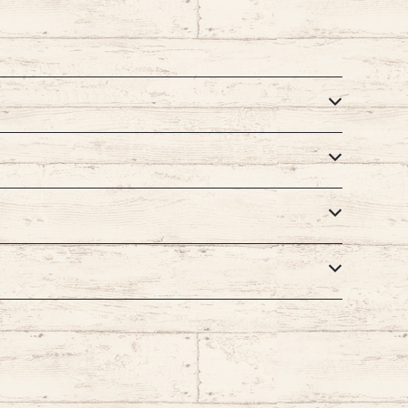
リースタイル emilystyle
type SOFT MESH ハーネス
イタリアンブランド イタリ
ア製 犬 人気 かわいい おし
ゃれ お散歩 簡単装着 エミリ
ースタイル emilystyle