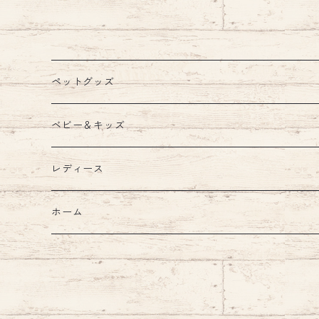
宝石 ペット 猫 ハート エミ
簡単装着 ドッグ エミリース
リースタイル emilystyle
タイル emilystyle
ペットグッズ
ウェア
ベビー＆キッズ
ウェア
首輪
キッズルーム
レディース
ハーネス・リード
ブランケット
バッグ
ホーム
ハーネスリードセット
ショルダー
ウォーターボトル
汗取りパッド・ガーゼ
財布
キッチン
ハーネス
食器・フードボウル
お食事エプロン・ビブ・スタイ
アクセサリー
インテリア