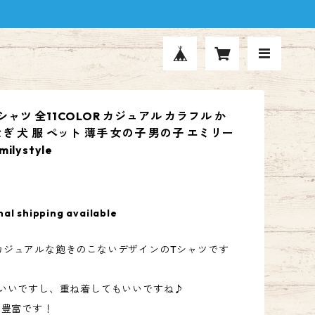
ャツ 全11COLOR カジュアル カラフル か
ぎ 犬 服 ペット 薄手 女の子 男の子 エミリー
ilystyle
nal shipping available
カジュアルな飽きのこないデザインのTシャツです
もいいですし、重ね着してもいいですね♪
も豊富です！