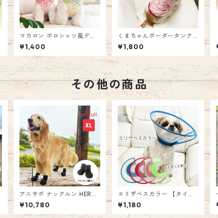
マカロン ポロシャツ風デザ
くまちゃんボーダータンク
イン♪ ドッグウエア タンク
トップ Tシャツ ボーダー ペ
¥1,400
¥1,800
トップ 犬服 犬 ペット用品
ットウェア 犬 服 くま ペッ
ストレッチ お散歩 お出かけ
ト 袖なし 薄手 インナー カ
犬服 男の子 女の子 エミリー
ジュアル かわいい 女の子 男
スタイル emilystyle
の子 オールシーズン エミリ
ースタイル emilystyle
その他の商品
い
s
アニサポ ナックルン HERO
エリザベスカラー 【タイプ
XLサイズ 2本入 左右兼用 前
2】 プラスチック製 クリア
¥10,780
¥1,180
わ
後兼用 アニフル 日本製 犬用
軽量 犬 猫 ペット 防護具 術
子
シューズ 犬用品 足 サポータ
後 介護 怪我 簡単装着 傷舐