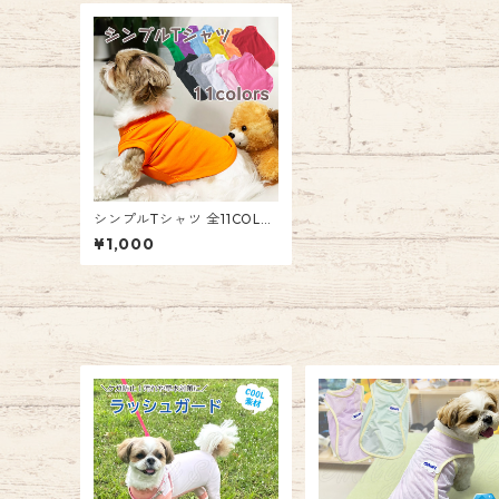
シンプルTシャツ 全11COLO
R カジュアル カラフル かわ
¥1,000
いい つなぎ 犬 服 ペット 薄
手 女の子 男の子 エミリース
タイル emilystyle