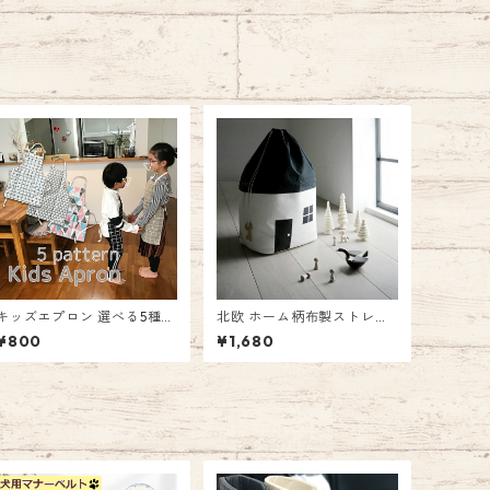
キッズエプロン 選べる5種類
北欧 ホーム柄布製ストレー
モノトーン チェック トライ
ジバッグ 家 HOME ホーム
¥800
¥1,680
アングル おしゃれ キッズ 調
ストレージ 収納 袋 ファブリ
理 北欧柄 シンプルデザイン
ック おもちゃ入れ お片付け
親子 お揃い emilystyle エミ
ギフト プレゼント エミリー
リースタイル
スタイル emilystyle