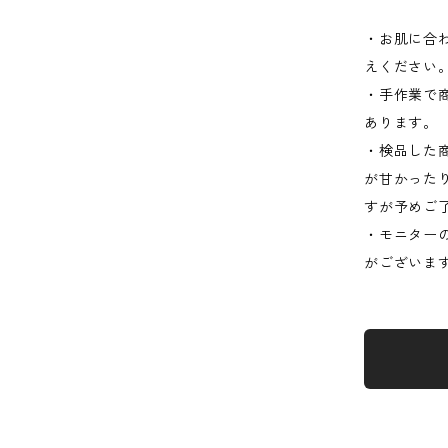
・お肌に合
えください
・手作業で
あります。
・検品した
が甘かった
すが予めご
・モニター
がございま