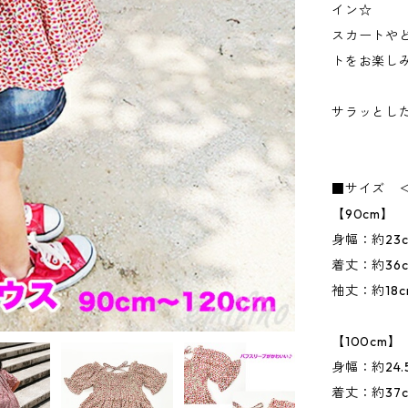
イン☆
スカートや
トをお楽し
サラッとし
■サイズ 
【90cm】
身幅：約23
着丈：約36
袖丈：約18c
【100cm】
身幅：約24.
着丈：約37