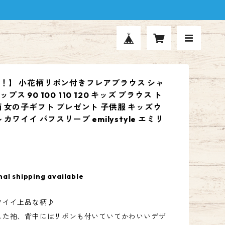
！】 小花柄リボン付きフレアブラウス シャ
ス 90 100 110 120 キッズ ブラウス ト
柄 女の子ギフト プレゼント 子供服 キッズウ
 カワイイ パフスリーブ emilystyle エミリ
nal shipping available
ワイイ上品な柄♪
した袖、背中にはリボンも付いていてかわいいデザ