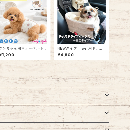
ワンちゃん用マナーベルト
NEWタイプ！ pet用ドライ
☆ マナーウェア 男の子 スト
ブボックス〜固定タイプ〜
¥1,200
¥6,800
レッチ マナーパッド マナー
ドライブベッド 犬猫兼用 小
バンド マーキング防止対策
型犬 ペット 犬 猫 車用シー
しつけ トイレ失敗 介護用 ペ
ト お出かけ ドライブ コンパ
ット emilystyle
クト コンソールボックス ア
ームレスト emilystyle エミ
リースタイル 100B