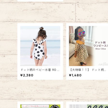
0 120 キッズ ブラウス トッ
プス 花柄 女の子ギフト プレ
ゼント 子供服 キッズウェア
ガール カワイイ パフスリー
ブ emilystyle エミリースタ
イル
ドット柄のベビー水着 90 1
【大特価！！】 ドット柄ワ
00 110 120 スイムウェア
ンピース 水玉 90 100 110 1
¥2,380
¥1,480
キッズ ガール 女の子 ワンピ
20 キッズ ベビー ワンピー
ース 水着 ベビー 水玉 子ど
ス ドット 女の子 ギフト 襟
も 肩ひも ドット パイピング
丸襟 プレゼント 子供服 ベ
プレゼント ギフト エミリー
ー服 キッズウェア ベビーウ
スタイル emilystyle
ェア ガール カワイイ かわ
い emilystyle エミリース
イル