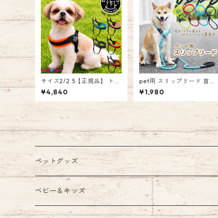
サイズ2/2.5【正規品】 トレ
pet用 スリップリード 首輪
ポンティ Tre Ponti フィッ
一体型リード しつけリード
¥4,840
¥1,980
ビア アジャスタブル ソフト
ラウンドリード 犬 ドッグ 
メッシュ Fibbia adjustable
ット クライミングロープ 引
type SOFT MESH ハーネス
っ張り防止 トレーニング 首
イタリアンブランド イタリ
輪リード一体型 お散歩 お出
ア製 犬 人気 かわいい おし
かけ ロープ 丈夫 120cm 18
ゃれ お散歩 簡単装着 エミリ
0cm ソフトスポンジハンド
ースタイル emilystyle
ル エミリースタイル emily
tyle
ペットグッズ
ウェア
ベビー＆キッズ