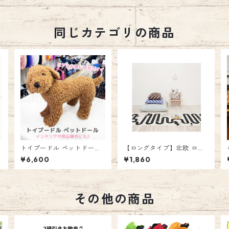
同じカテゴリの商品
トイプードル ペットドール
【ロングタイプ】北欧 ロー
トルソードール モノトーン
ドマップ ラグ ＜タイプ3＞ 1
¥6,600
¥1,860
マネキン 犬 ドッグ モデル
72×71 細長 プレイマット 敷
撮影 ペット用品撮影 インテ
物 道路 サーキット ベビー
ビ
リア ぬいぐるみ ディスプ
キッズ ルーム ノルディック
レイ 商品 人形 リアル風 ワ
エミリースタイル emilystyl
い
ンダードッグ エミリースタ
e
その他の商品
タ
イル emilystyle 80B