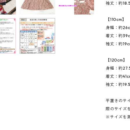
袖丈：約18.
【110cm】
身幅：約26
着丈：約39
袖丈：約19c
【120cm】
身幅：約27.
着丈：約41c
袖丈：約19.5
平置きのサ
際のサイズ
※サイズを