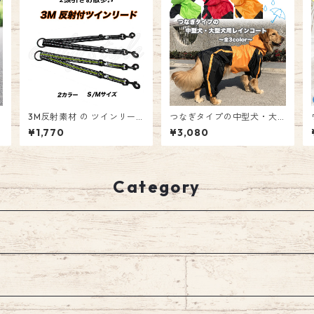
3M反射素材 の ツインリー
つなぎタイプの中型犬・大
ド ☆ ダブルリード 2頭引き
型犬用レインコート 雨具 カ
¥1,770
¥3,080
ペ
用リード お散歩 お出かけ 犬
ッパ 中型犬 大型犬 犬用 ペ
ペット ダブル アタッチメン
ット用 つなぎ 足つき ボタン
ト 反射 多頭飼い 長さ調節可
リードホール付き お散歩 お
リード 2頭引き 兄弟 姉妹 エ
出かけ ペットウェア ドッグ
ミリースタイル emilystyle
ウェア エミリースタイル e
Category
milystyle
s