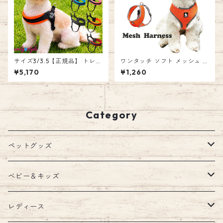
サイズ3/3.5【正規品】 トレポ
ワンタッチ ソフト メッシュ ハ
ンティ Tre Ponti フィッビア
ーネス 胴輪 犬 TRUELOVE お
¥5,170
¥1,260
アジャスタブル ソフトメッシ
散歩 簡単装着 ソフトパッド 快
ュ Fibbia adjustable type S
適 ペット 愛犬 ドッグ エミリ
OFT MESH ハーネス イタリア
ースタイル emilystyle
ンブランド イタリア製 犬 人気
かわいい おしゃれ お散歩 簡単
Category
装着 エミリースタイル emilys
tyle
ペットグッズ
ウェア
ベビー＆キッズ
ウェア
首輪
キッズルーム
レディース