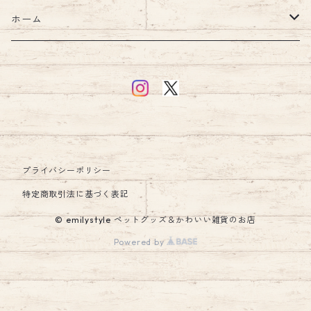
ハーネス・リード
ブランケット
バッグ
ホーム
ハーネスリードセット
ショルダー
ウォーターボトル
汗取りパッド・ガーゼ
財布
キッチン
ハーネス
食器・フードボウル
お食事エプロン・ビブ・スタイ
アクセサリー
インテリア
リード
日傘
シューズ・ソックス
アクセサリー
クッション・クッションカバー
プライバシーポリシー
キーホルダー
マナーグッズ
ウェア
ラグ
特定商取引法に基づく表記
© emilystyle ペットグッズ＆かわいい雑貨のお店
エリザベスカラー
レイングッズ
ルームシューズ・スリッパ
Powered by
ペットハウス・ペットベッド
キッズ雑貨
ホビー・雑貨