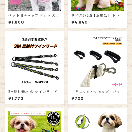
ペット用キャップ ペット 犬 帽
サイズ2/2.5【正規品】 トレポ
子 ハット 紫外線防止 日よけ
ンティ Tre Ponti フィッビア
¥1,800
¥4,840
可愛い 小物 小型犬 散歩 お出
アジャスタブル ソフトメッシ
かけ 男の子 女の子 エミリース
ュ Fibbia adjustable type S
タイル emilystyle
OFT MESH ハーネス イタリア
ンブランド イタリア製 犬 人気
かわいい おしゃれ お散歩 簡単
装着 エミリースタイル emilys
tyle
3M反射素材 の ツインリード
【リュックやショルダーバッ
☆ ダブルリード 2頭引き用リ
グのベルトがすっきり！】ベ
¥1,770
¥700
ード お散歩 お出かけ 犬 ペッ
ルトクリップ 15mm 20mm 2
ト ダブル アタッチメント 反射
5mm 10個売り セット テープ
多頭飼い 長さ調節可 リード 2
クリップ ブラック ハンドメイ
頭引き 兄弟 姉妹 エミリースタ
ド アウトドア用品 デイリー お
イル emilystyle
散歩 運動 調節 キャンプ リュ
ック ベルト バックパック エミ
リースタイル emilystyle