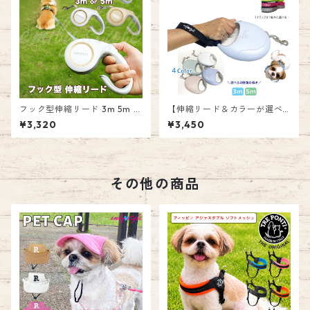
フック型伸縮リード 3m 5m ロ
【伸縮リード＆カラーが選べ
ングリード リールリード テー
るストラップセット】 3m 5m
¥3,320
¥3,450
プタイプ 巻き取り 伸びるリー
ロングリード リールリード テ
ド 頑丈 自動巻き取り 大型犬
ープタイプ 巻き取り 伸びるリ
中型犬 小型犬 長い 長め お散
ード 頑丈 自動巻き取り 大型犬
歩 お出かけ おしゃれ リーダー
中型犬 小型犬 長い 長め お散
ウォーク 愛犬 ペット 男の子
歩 お出かけ おしゃれ リーダー
その他の商品
女の子 エミリースタイル emil
ウォーク 愛犬 ペット 男の子
ystyle
女の子 エミリースタイル emil
ystyle