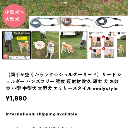
1
/9
【両手が空くからラク☆ショルダーリード】リード シ
ョルダー ハンズフリー 強度 反射材 耐久 頑丈 犬 お散
歩 小型 中型犬 大型犬 エミリースタイル emilystyle
¥1,880
International shipping available