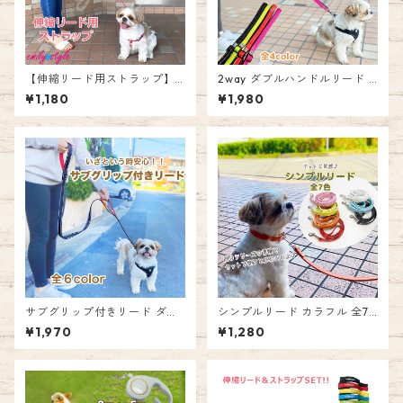
【伸縮リード用ストラップ】
2way ダブルハンドルリード o
フリーハンドストラップ すっ
r ロングリード 小型犬 中型犬
¥1,180
¥1,980
ぽ抜け防止 サイズ調節可能 柔
大型犬 犬 ペット 引っ張り癖
らか 痛くなりにくい 痛くない
リード ダブルハンドル ロング
やわらか 落下防止 伸縮リード
長さ調節可 お散歩 お出かけ リ
用 散歩 犬 犬用 両手が使える
ーダーウォーク エミリースタ
フリーハンド 係留 エミリース
イル emilystyle
タイル emilystyle
サブグリップ付きリード ダブ
シンプルリード カラフル 全7
ルハンドル リード 小型犬 中型
色 おしゃれ 犬 お散歩 合皮 レ
¥1,970
¥1,280
犬 大型犬 引っ張り癖 犬 ペッ
ザー風 マット 無地 ペット 女
ト お散歩 お出かけ リーダーウ
の子 男の子 スタンダードリー
ォーク エミリースタイル emil
ド 単色 お出かけ リード 牽引
ystyle
エミリースタイル emilystyle