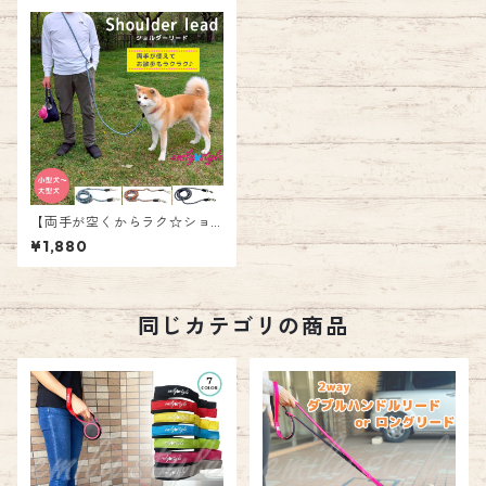
【両手が空くからラク☆ショ
ルダーリード】リード ショル
¥1,880
ダー ハンズフリー 強度 反射材
耐久 頑丈 犬 お散歩 小型 中型
犬 大型犬 エミリースタイル e
milystyle
同じカテゴリの商品